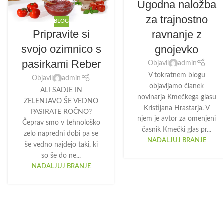
Ugodna naložba
za trajnostno
BLOG
Pripravite si
ravnanje z
svojo ozimnico s
gnojevko
pasirkami Reber
Objavil
admin
V tokratnem blogu
Objavil
admin
objavljamo članek
ALI SADJE IN
novinarja Kmečkega glasu
ZELENJAVO ŠE VEDNO
Kristijana Hrastarja. V
PASIRATE ROČNO?
njem je avtor za omenjeni
Čeprav smo v tehnološko
časnik Kmečki glas pr...
zelo napredni dobi pa se
NADALJUJ BRANJE
še vedno najdejo taki, ki
so še do ne...
NADALJUJ BRANJE