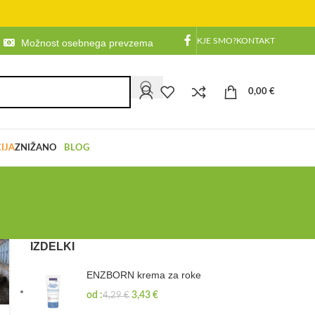
KJE SMO?
KONTAKT
Možnost osebnega prevzema
0,00
€
IJA
ZNIŽANO
BLOG
IZDELKI
ENZBORN krema za roke
od :
3,43
€
4,29
€