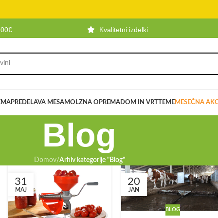
100€
Kvalitetni izdelki
EMA
PREDELAVA MESA
MOLZNA OPREMA
DOM IN VRT
TEME
MESEČNA AKC
Blog
Domov
/
Arhiv kategorije "Blog"
31
20
MAJ
JAN
BLOG