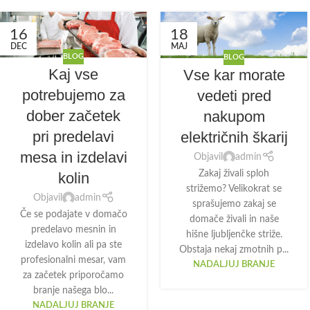
16
18
DEC
MAJ
BLOG
BLOG
Kaj vse
Vse kar morate
potrebujemo za
vedeti pred
dober začetek
nakupom
pri predelavi
električnih škarij
mesa in izdelavi
Objavil
admin
Zakaj živali sploh
kolin
strižemo? Velikokrat se
Objavil
admin
sprašujemo zakaj se
Če se podajate v domačo
domače živali in naše
predelavo mesnin in
hišne ljubljenčke striže.
izdelavo kolin ali pa ste
Obstaja nekaj zmotnih p...
profesionalni mesar, vam
NADALJUJ BRANJE
za začetek priporočamo
branje našega blo...
NADALJUJ BRANJE