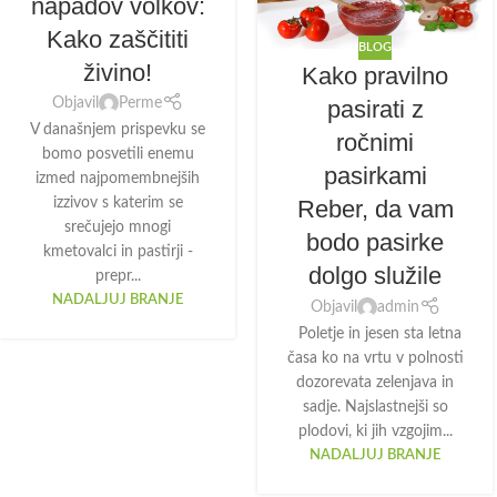
napadov volkov:
Kako zaščititi
BLOG
živino!
Kako pravilno
Objavil
Perme
pasirati z
V današnjem prispevku se
ročnimi
bomo posvetili enemu
pasirkami
izmed najpomembnejših
izzivov s katerim se
Reber, da vam
srečujejo mnogi
bodo pasirke
kmetovalci in pastirji -
dolgo služile
prepr...
NADALJUJ BRANJE
Objavil
admin
Poletje in jesen sta letna
časa ko na vrtu v polnosti
dozorevata zelenjava in
sadje. Najslastnejši so
plodovi, ki jih vzgojim...
NADALJUJ BRANJE