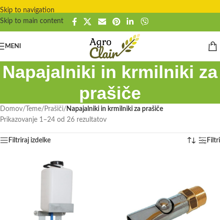
Skip to navigation
Skip to main content
MENI
Napajalniki in krmilniki za
prašiče
Domov
/
Teme
/
Prašiči
/
Napajalniki in krmilniki za prašiče
Prikazovanje 1–24 od 26 rezultatov
Filtriraj izdelke
Filtri