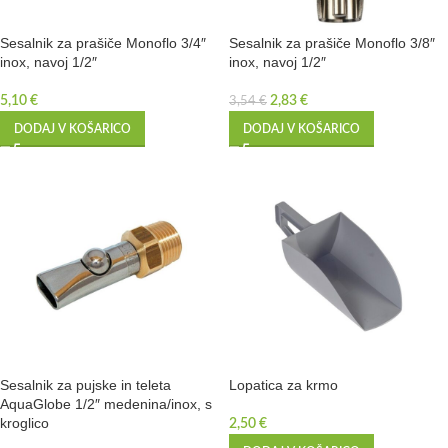
Sesalnik za prašiče Monoflo 3/4″
Sesalnik za prašiče Monoflo 3/8″
inox, navoj 1/2″
inox, navoj 1/2″
5,10
€
2,83
€
3,54
€
DODAJ V KOŠARICO
DODAJ V KOŠARICO
Sesalnik za pujske in teleta
Lopatica za krmo
AquaGlobe 1/2″ medenina/inox, s
kroglico
2,50
€