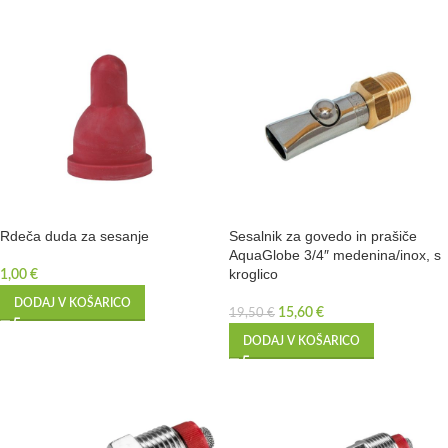
Rdeča duda za sesanje
Sesalnik za govedo in prašiče
AquaGlobe 3/4″ medenina/inox, s
kroglico
1,00
€
DODAJ V KOŠARICO
15,60
€
19,50
€
DODAJ V KOŠARICO