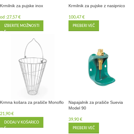
Krmilnik za pujske inox
Krmilnik za pujske z nasipnico
od :
27,57
€
100,47
€
IZBERITE MOŽNOSTI
PREBERI VEČ
Krmna košara za prašiče Monoflo
Napajalnik za prašiče Suevia
Model 90
21,90
€
39,90
€
DODAJ V KOŠARICO
PREBERI VEČ