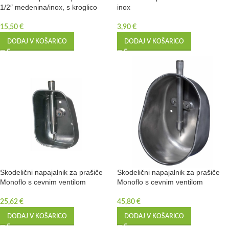
1/2″ medenina/inox, s kroglico
inox
15,50
€
3,90
€
DODAJ V KOŠARICO
DODAJ V KOŠARICO
Skodelični napajalnik za prašiče
Skodelični napajalnik za prašiče
Monoflo s cevnim ventilom
Monoflo s cevnim ventilom
25,62
€
45,80
€
DODAJ V KOŠARICO
DODAJ V KOŠARICO