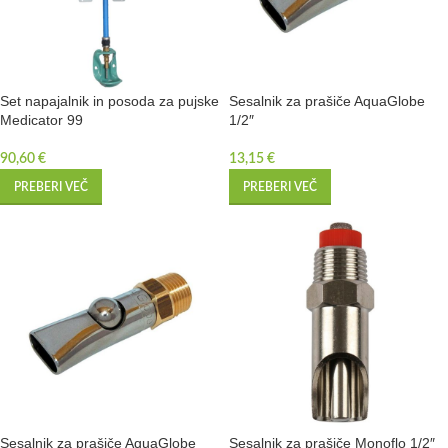
Set napajalnik in posoda za pujske
Sesalnik za prašiče AquaGlobe
Medicator 99
1/2″
90,60
€
13,15
€
PREBERI VEČ
PREBERI VEČ
Sesalnik za prašiče AquaGlobe
Sesalnik za prašiče Monoflo 1/2″