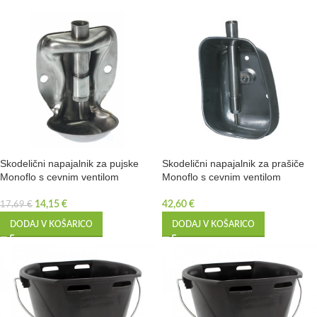
Skodelični napajalnik za pujske
Skodelični napajalnik za prašiče
Monoflo s cevnim ventilom
Monoflo s cevnim ventilom
14,15
€
42,60
€
17,69
€
DODAJ V KOŠARICO
DODAJ V KOŠARICO