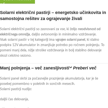
Solarni električni pastirji – energetsko učinkovita in
samostojna rešitev za ograjevanje živali
Solarni električni pastirji so zasnovani za vse, ki želijo
neodvisnost od
električnega omrežja
, daljšo avtonomijo in minimalno vzdrževanje.
Vsak solarni pastir v tej kategoriji ima
vgrajen solarni panel
, ki stalno
podpira 12V akumulator in zmanjšuje potrebo po ročnem polnjenju. To
pomeni manj dela, nižje stroške vzdrževanja in bolj stabilno delovanje
skozi celotno sezono.
Manj polnjenja – več zanesljivosti
Preberi več
Solarni panel skrbi za počasnejše praznjenje akumulatorja, kar je še
posebej pomembno v poletnih in sončnih mesecih.
Solarni pastirji nudijo:
daljši čas delovanja,