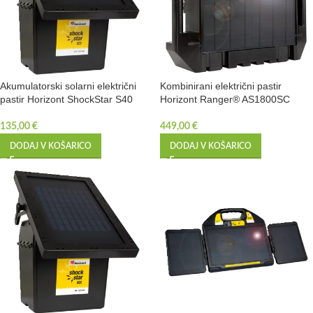
Akumulatorski solarni električni
Kombinirani električni pastir
pastir Horizont ShockStar S40
Horizont Ranger® AS1800SC
135,00
€
449,00
€
DODAJ V KOŠARICO
DODAJ V KOŠARICO