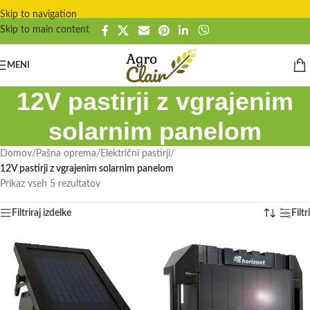
Skip to navigation
Skip to main content
MENI
12V pastirji z vgrajenim
solarnim panelom
Domov
/
Pašna oprema
/
Električni pastirji
/
12V pastirji z vgrajenim solarnim panelom
Prikaz vseh 5 rezultatov
Filtriraj izdelke
Filtri