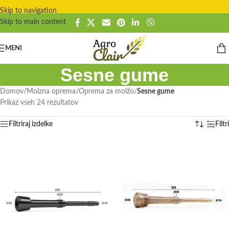
Skip to navigation
Skip to main content
MENI
Sesne gume
Domov
/
Molzna oprema
/
Oprema za molžo
/
Sesne gume
Prikaz vseh 24 rezultatov
Filtriraj izdelke
Filtri