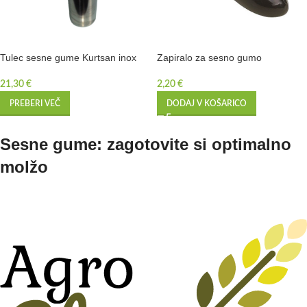
Tulec sesne gume Kurtsan inox
Zapiralo za sesno gumo
21,30
€
2,20
€
PREBERI VEČ
DODAJ V KOŠARICO
Sesne gume: zagotovite si optimalno
molžo