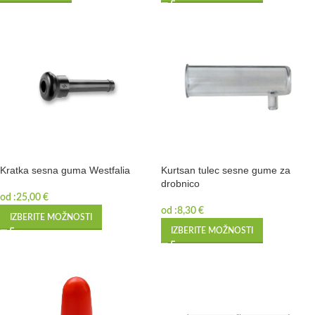
Kratka sesna guma Westfalia
Kurtsan tulec sesne gume za
drobnico
od :
25,00
€
od :
8,30
€
IZBERITE MOŽNOSTI
IZBERITE MOŽNOSTI