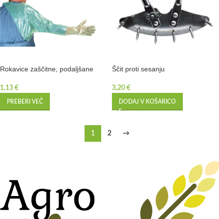
Rokavice zaščitne, podaljšane
Ščit proti sesanju
1,13
€
3,20
€
PREBERI VEČ
DODAJ V KOŠARICO
1
2
→