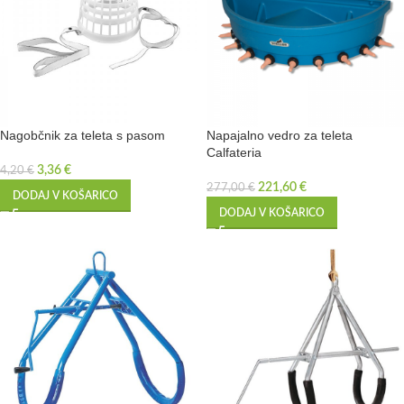
Nagobčnik za teleta s pasom
Napajalno vedro za teleta
Calfateria
3,36
€
4,20
€
221,60
€
277,00
€
DODAJ V KOŠARICO
DODAJ V KOŠARICO