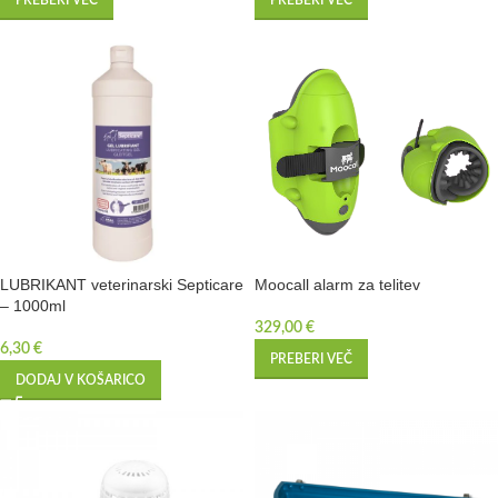
PREBERI VEČ
PREBERI VEČ
LUBRIKANT veterinarski Septicare
Moocall alarm za telitev
– 1000ml
329,00
€
6,30
€
PREBERI VEČ
DODAJ V KOŠARICO