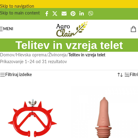
Skip to navigation
Skip to main content
MENI
Telitev in vzreja telet
Domov
/
Hlevska oprema
/
Živinoreja
/
Telitev in vzreja telet
Prikazovanje 1–24 od 31 rezultatov
Filtriraj izdelke
Filtri