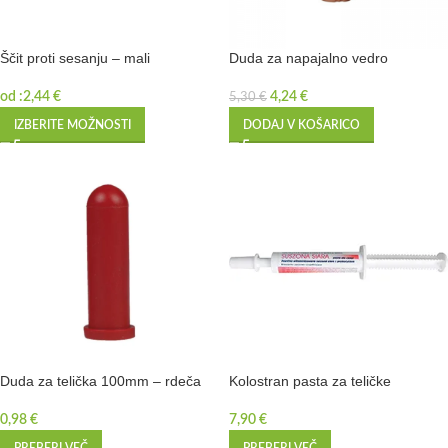
Ščit proti sesanju – mali
Duda za napajalno vedro
od :
2,44
€
4,24
€
5,30
€
IZBERITE MOŽNOSTI
DODAJ V KOŠARICO
Duda za telička 100mm – rdeča
Kolostran pasta za teličke
0,98
€
7,90
€