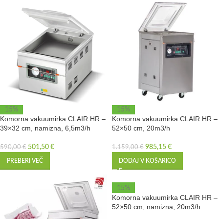
15%
15%
Komorna vakuumirka CLAIR HR –
Komorna vakuumirka CLAIR HR –
39×32 cm, namizna, 6,5m3/h
52×50 cm, 20m3/h
501,50
€
985,15
€
590,00
€
1.159,00
€
PREBERI VEČ
DODAJ V KOŠARICO
15%
Komorna vakuumirka CLAIR HR –
52×50 cm, namizna, 20m3/h