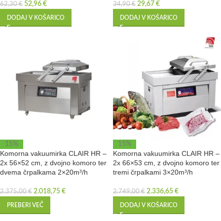
52,96
€
29,67
€
62,30
€
34,90
€
DODAJ V KOŠARICO
DODAJ V KOŠARICO
15%
15%
Komorna vakuumirka CLAIR HR –
Komorna vakuumirka CLAIR HR –
2x 56×52 cm, z dvojno komoro ter
2x 66×53 cm, z dvojno komoro ter
dvema črpalkama 2×20m³/h
tremi črpalkami 3×20m³/h
2.018,75
€
2.336,65
€
2.375,00
€
2.749,00
€
PREBERI VEČ
DODAJ V KOŠARICO