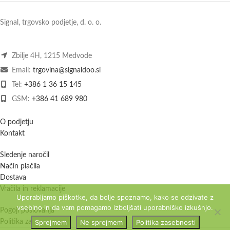
Signal, trgovsko podjetje, d. o. o.
Zbilje 4H, 1215 Medvode
Email:
trgovina@signaldoo.si
Tel:
+386 1 36 15 145
GSM:
+386 41 689 980
O podjetju
Kontakt
Sledenje naročil
Način plačila
Dostava
Vračila in reklamacije
Uporabljamo piškotke, da bolje spoznamo, kako se odzivate z
vsebino in da vam pomagamo izboljšati uporabniško izkušnjo.
Pogoji poslovanja
Sprejmem
Ne sprejmem
Politika zasebnosti
Politika zasebnosti