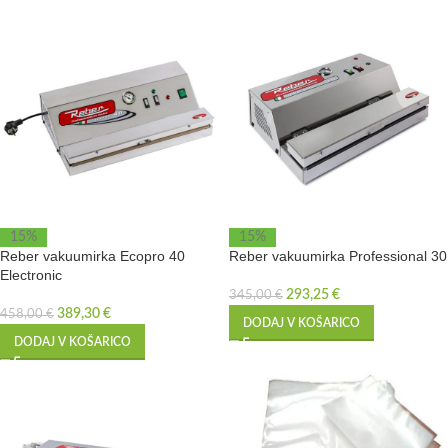
15%
15%
Reber vakuumirka Ecopro 40
Reber vakuumirka Professional 30
Electronic
293,25
€
345,00
€
389,30
€
458,00
€
DODAJ V KOŠARICO
DODAJ V KOŠARICO