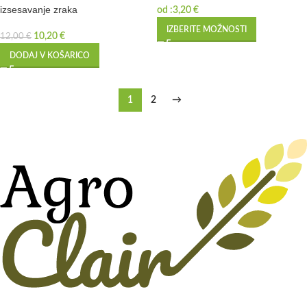
izsesavanje zraka
od :
3,20
€
IZBERITE MOŽNOSTI
10,20
€
12,00
€
DODAJ V KOŠARICO
1
2
→