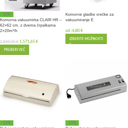
Komorne gladke vrečke za
15%
Komorna vakuumirka CLAIR HR –
vakuumiranje E
62×62 cm, z dvema črpalkama
2×20m³/h
od :
4,80
€
IZBERITE MOŽNOSTI
1.571,65
€
1.849,00
€
PREBERI VEČ
15%
15%