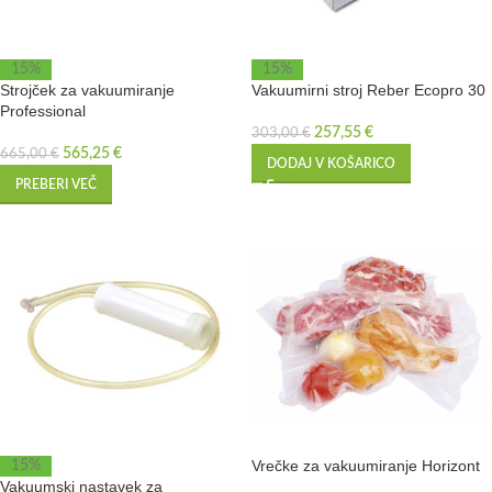
15%
15%
Strojček za vakuumiranje
Vakuumirni stroj Reber Ecopro 30
Professional
257,55
€
303,00
€
565,25
€
665,00
€
DODAJ V KOŠARICO
PREBERI VEČ
Vrečke za vakuumiranje Horizont
15%
Vakuumski nastavek za