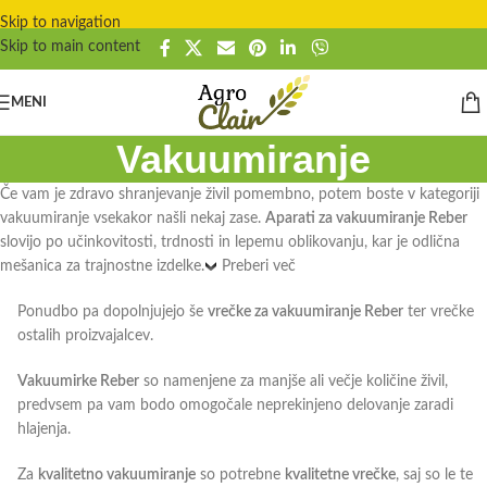
Skip to navigation
Skip to main content
MENI
Vakuumiranje
Če vam je zdravo shranjevanje živil pomembno, potem boste v kategoriji
vakuumiranje vsekakor našli nekaj zase.
Aparati za vakuumiranje Reber
slovijo po učinkovitosti, trdnosti in lepemu oblikovanju, kar je odlična
mešanica za trajnostne izdelke.
Preberi več
Ponudbo pa dopolnjujejo še
vrečke za vakuumiranje Reber
ter vrečke
ostalih proizvajalcev.
Vakuumirke Reber
so namenjene za manjše ali večje količine živil,
predvsem pa vam bodo omogočale neprekinjeno delovanje zaradi
hlajenja.
Za
kvalitetno vakuumiranje
so potrebne
kvalitetne vrečke
, saj so le te