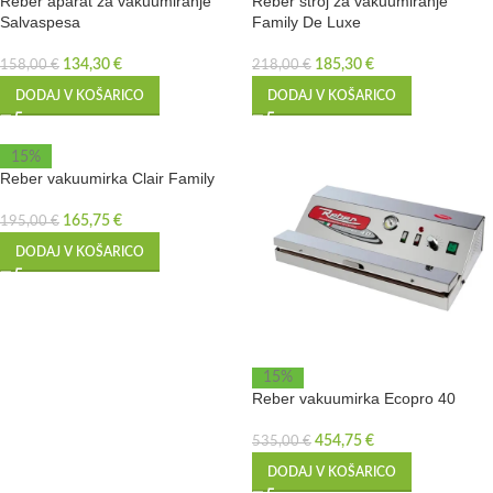
Reber aparat za vakuumiranje
Reber stroj za vakuumiranje
Salvaspesa
Family De Luxe
134,30
€
185,30
€
158,00
€
218,00
€
DODAJ V KOŠARICO
DODAJ V KOŠARICO
15%
Reber vakuumirka Clair Family
165,75
€
195,00
€
DODAJ V KOŠARICO
15%
Reber vakuumirka Ecopro 40
454,75
€
535,00
€
DODAJ V KOŠARICO