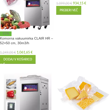
934,15
€
1.099,00
€
PREBERI VEČ
15%
Komorna vakuumirka CLAIR HR –
52×50 cm, 30m3/h
1.061,65
€
1.249,00
€
DODAJ V KOŠARICO