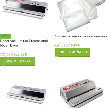
Sous-vide vrečke za vakuumiranje
15%
Reber vakuumirka Professional
55, s filtrom
od :
6,49
€
8,11
€
IZBERITE MOŽNOSTI
658,75
€
775,00
€
DODAJ V KOŠARICO