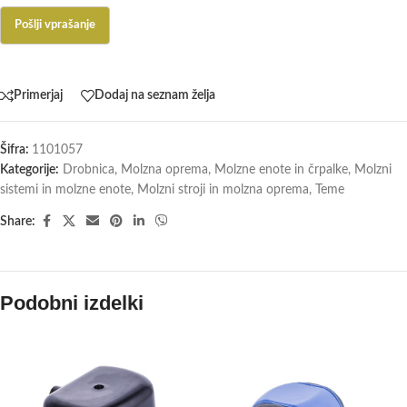
Primerjaj
Dodaj na seznam želja
Šifra:
1101057
Kategorije:
Drobnica
,
Molzna oprema
,
Molzne enote in črpalke
,
Molzni
sistemi in molzne enote
,
Molzni stroji in molzna oprema
,
Teme
Share:
Podobni izdelki