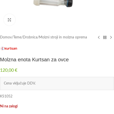
Click to enlarge
Domov
/
Teme
/
Drobnica
/
Molzni stroji in molzna oprema
Molzna enota Kurtsan za ovce
120,00
€
Cena vključuje DDV.
KS1052
Ni na zalogi