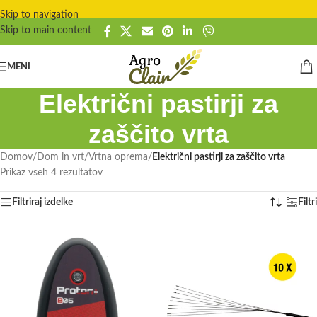
Skip to navigation
Skip to main content
MENI
Električni pastirji za
zaščito vrta
Domov
/
Dom in vrt
/
Vrtna oprema
/
Električni pastirji za zaščito vrta
Prikaz vseh 4 rezultatov
Filtriraj izdelke
Filtri