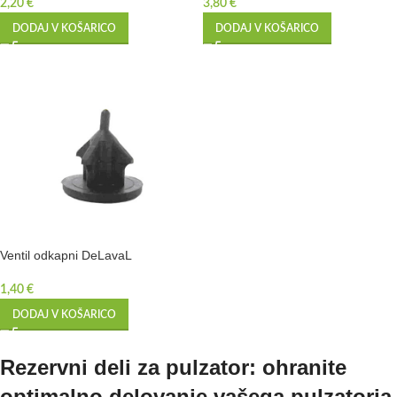
2,20
€
3,80
€
DODAJ V KOŠARICO
DODAJ V KOŠARICO
Ventil odkapni DeLavaL
1,40
€
DODAJ V KOŠARICO
Rezervni deli za pulzator: ohranite
optimalno delovanje vašega pulzatorja