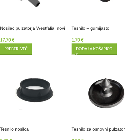
Nosilec pulzatorja Westfalia, novi
Tesnilo – gumijasto
17,70
€
1,70
€
PREBERI VEČ
DODAJ V KOŠARICO
Tesnilo nosilca
Tesnilo za osnovni pulzator