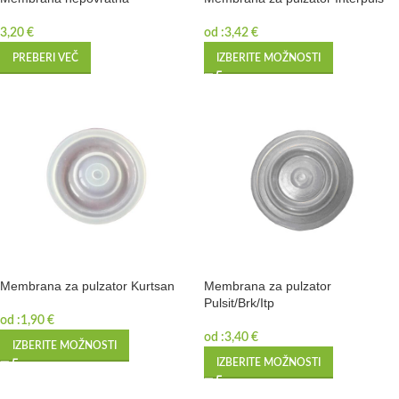
3,20
€
od :
3,42
€
PREBERI VEČ
IZBERITE MOŽNOSTI
Membrana za pulzator Kurtsan
Membrana za pulzator
Pulsit/Brk/Itp
od :
1,90
€
od :
3,40
€
IZBERITE MOŽNOSTI
IZBERITE MOŽNOSTI