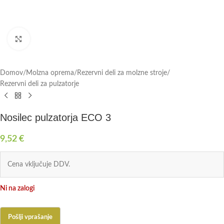
Click to enlarge
Domov
/
Molzna oprema
/
Rezervni deli za molzne stroje
/
Rezervni deli za pulzatorje
Nosilec pulzatorja ECO 3
9,52
€
Cena vključuje DDV.
Ni na zalogi