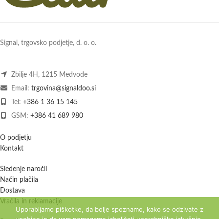
Signal, trgovsko podjetje, d. o. o.
Zbilje 4H, 1215 Medvode
Email:
trgovina@signaldoo.si
Tel:
+386 1 36 15 145
GSM:
+386 41 689 980
O podjetju
Kontakt
Sledenje naročil
Način plačila
Dostava
Vračila in reklamacije
Uporabljamo piškotke, da bolje spoznamo, kako se odzivate z