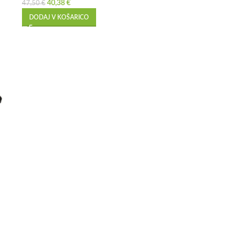
40,38
€
47,50
€
DODAJ V KOŠARICO