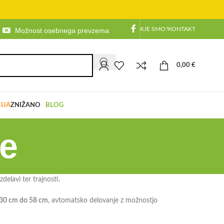
KJE SMO?
KONTAKT
Možnost osebnega prevzema
0,00
€
IJA
ZNIŽANO
BLOG
e
elavi ter trajnosti.
 30 cm do 58 cm
, avtomatsko delovanje z možnostjo