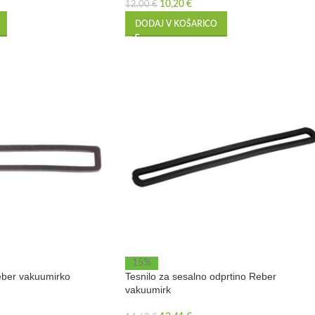
10,20
€
12,00
€
DODAJ V KOŠARICO
15%
eber vakuumirko
Tesnilo za sesalno odprtino Reber
vakuumirk