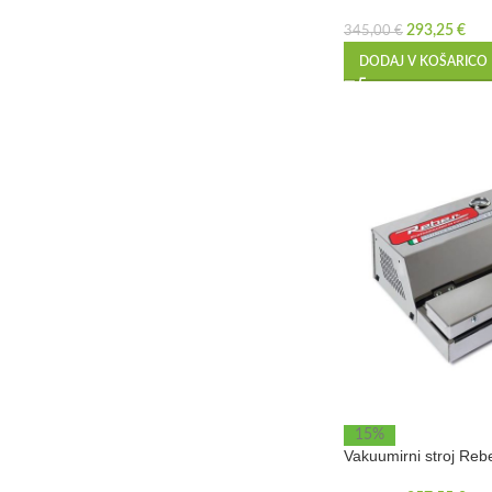
293,25
€
345,00
€
DODAJ V KOŠARICO
15%
Vakuumirni stroj Reb