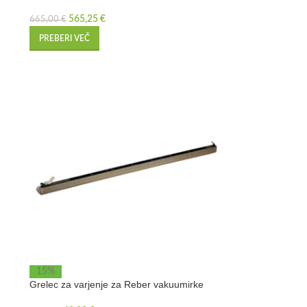
565,25
€
665,00
€
PREBERI VEČ
15%
Grelec za varjenje za Reber vakuumirke