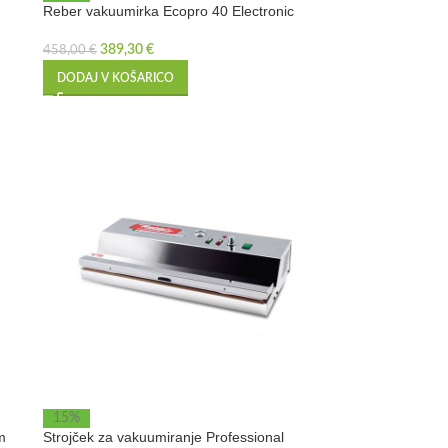
Reber vakuumirka Ecopro 40 Electronic
389,30
€
458,00
€
DODAJ V KOŠARICO
15%
m
Strojček za vakuumiranje Professional