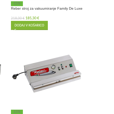
15%
Reber stroj za vakuumiranje Family De Luxe
185,30
€
218,00
€
DODAJ V KOŠARICO
15%