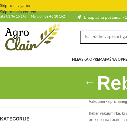
Skip to navigation
Skip to main content
bilje
01 36 15 145
Maribor
02 46 18 162
Brezplačna poštnina > 
HLEVSKA OPREMA
PAŠNA OPR
Re
Vakuumirke priznanega
Reber vakuumirke
, ki
KATEGORIJE
preklopa na ročno in