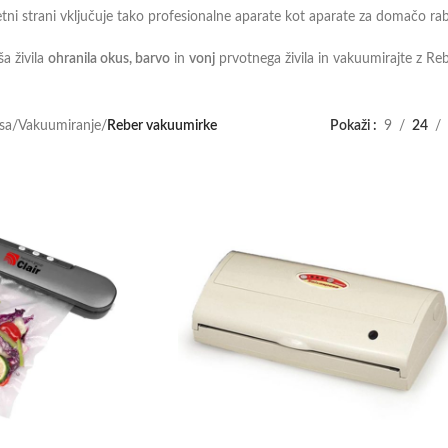
ni strani vključuje tako profesionalne aparate kot aparate za domačo ra
a živila
ohranila okus, barvo
in
vonj
prvotnega živila in vakuumirajte z Reb
sa
/
Vakuumiranje
/
Reber vakuumirke
Pokaži
9
24