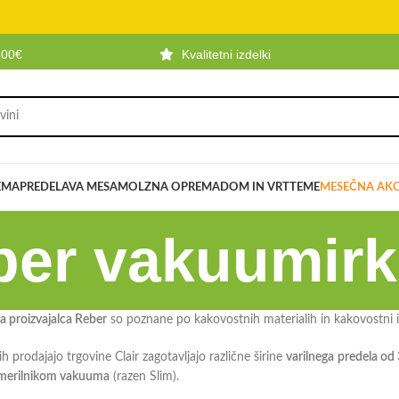
100€
Kvalitetni izdelki
EMA
PREDELAVA MESA
MOLZNA OPREMA
DOM IN VRT
TEME
MESEČNA AKC
ber vakuumirk
 proizvajalca Reber
so poznane po kakovostnih materialih in kakovostni izd
 jih prodajajo trgovine Clair zagotavljajo različne širine
varilnega
predela od
merilnikom vakuuma
(razen Slim).