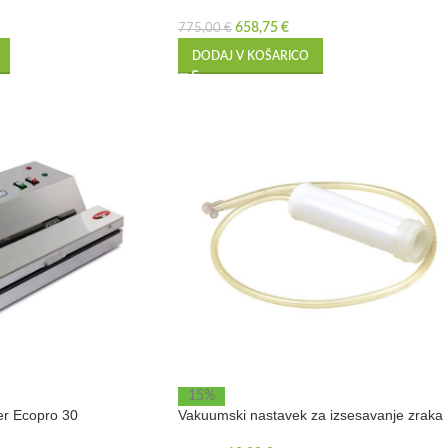
658,75
€
775,00
€
DODAJ V KOŠARICO
15%
er Ecopro 30
Vakuumski nastavek za izsesavanje zraka