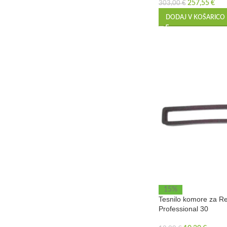
257,55
€
303,00
€
DODAJ V KOŠARICO
15%
Tesnilo komore za R
Professional 30