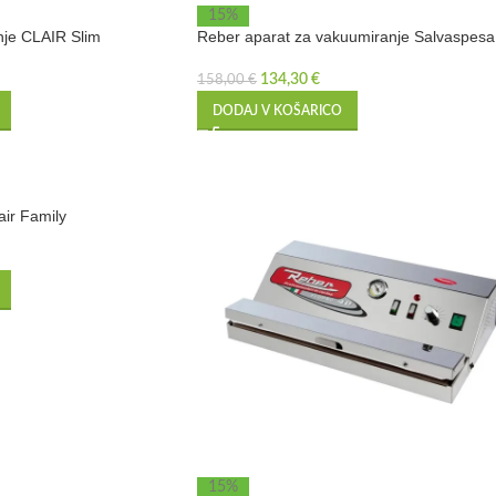
15%
nje CLAIR Slim
Reber aparat za vakuumiranje Salvaspesa
134,30
€
158,00
€
DODAJ V KOŠARICO
ir Family
15%