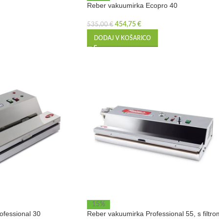
Reber vakuumirka Ecopro 40
454,75
€
535,00
€
DODAJ V KOŠARICO
15%
ofessional 30
Reber vakuumirka Professional 55, s filtro