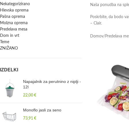
Nekategorizirano
Naša ponudba na splet
Hlevska oprema
Pašna oprema
Poskrbite, da bodo vaš
Molzna oprema
– Clair.
Predelava mesa
Dom in vrt
Domov
/
Predelava me
Teme
ZNIŽANO
IZDELKI
Napajalnik za perutnino z niplji -
12l
22,00
€
Monoflo jasli za seno
73,91
€