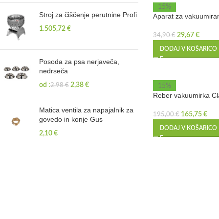
15%
Stroj za čiščenje perutnine Profi
Aparat za vakuumira
1.505,72
€
29,67
€
34,90
€
DODAJ V KOŠARICO
Posoda za psa nerjaveča,
nedrseča
od :
2,38
€
2,98
€
15%
Reber vakuumirka Cla
Matica ventila za napajalnik za
165,75
€
195,00
€
govedo in konje Gus
DODAJ V KOŠARICO
2,10
€