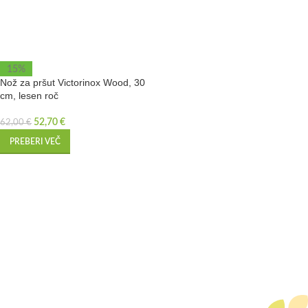
15%
Nož za pršut Victorinox Wood, 30
cm, lesen roč
52,70
€
62,00
€
PREBERI VEČ