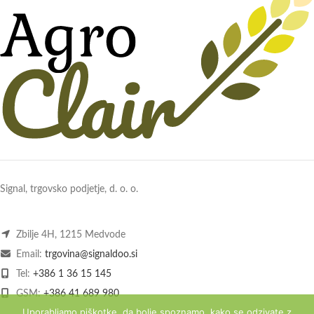
Signal, trgovsko podjetje, d. o. o.
Zbilje 4H, 1215 Medvode
Email:
trgovina@signaldoo.si
Tel:
+386 1 36 15 145
GSM:
+386 41 689 980
Uporabljamo piškotke, da bolje spoznamo, kako se odzivate z