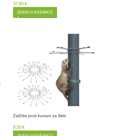
37,80
€
DODAJ V KOŠARICO
Zaščita proti kunam za žleb
9,50
€
DODAJ V KOŠARICO