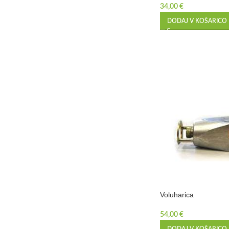
34,00
€
DODAJ V KOŠARICO
Voluharica
54,00
€
DODAJ V KOŠARICO