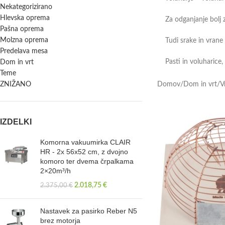
Nekategorizirano
Hlevska oprema
Za odganjanje bolj z
Pašna oprema
Molzna oprema
Tudi srake in vrane
Predelava mesa
Pasti in voluharice, 
Dom in vrt
Teme
ZNIŽANO
Domov
/
Dom in vrt
/
V
IZDELKI
Komorna vakuumirka CLAIR
HR - 2x 56x52 cm, z dvojno
komoro ter dvema črpalkama
2×20m³/h
2.018,75
€
2.375,00
€
Nastavek za pasirko Reber N5
brez motorja