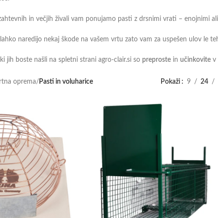
ahtevnih in večjih živali vam ponujamo pasti z drsnimi vrati – enojnimi ali d
 lahko naredijo nekaj škode na vašem vrtu zato vam za uspešen ulov le te
ki jih boste našli na spletni strani agro-clair.si so
preproste
in
učinkovite
v 
rtna oprema
/
Pasti in voluharice
Pokaži
9
24