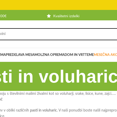
100€
Kvalitetni izdelki
EMA
PREDELAVA MESA
MOLZNA OPREMA
DOM IN VRT
TEME
MESEČNA AKC
ti in voluhari
 boju s številnimi malimi živalmi kot so voluharji, srake, lisice, kune, zajci…
eč
v v obliki različnih
pasti in voluharic.
V naši ponudbi boste našli najprepros
ice.