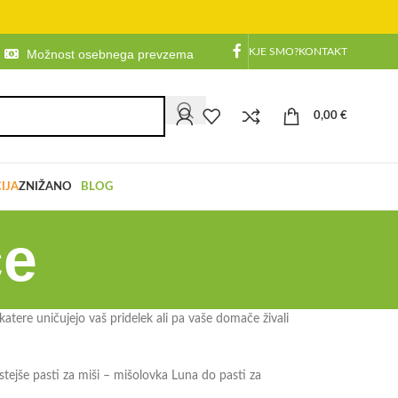
KJE SMO?
KONTAKT
Možnost osebnega prevzema
0,00
€
IJA
ZNIŽANO
BLOG
ce
.. katere uničujejo vaš pridelek ali pa vaše domače živali
tejše pasti za miši – mišolovka Luna do pasti za