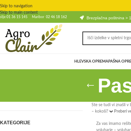
Skip to navigation
Skip to main content
bilje
01 36 15 145
Maribor
02 46 18 162
Brezplačna poštnina > 
HLEVSKA OPREMA
PAŠNA OPR
Pas
Ste se tudi vi znašli v
– kokoši?
Preberi v
KATEGORIJE
Za vas imamo rešite
voluharje – voluhar