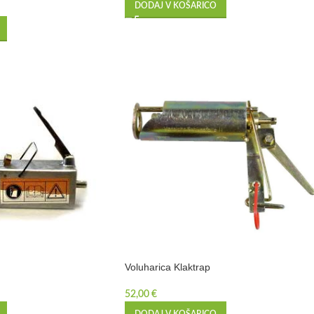
DODAJ V KOŠARICO
Voluharica Klaktrap
52,00
€
DODAJ V KOŠARICO