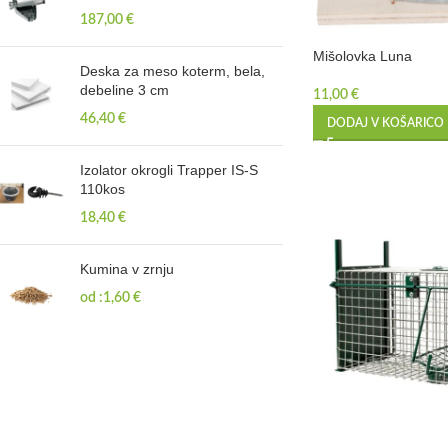
187,00
€
Mišolovka Luna
Deska za meso koterm, bela,
debeline 3 cm
11,00
€
46,40
€
DODAJ V KOŠARICO
Izolator okrogli Trapper IS-S
110kos
18,40
€
Kumina v zrnju
od :
1,60
€