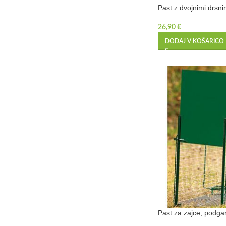
Past z dvojnimi drsni
26,90
€
DODAJ V KOŠARICO
Past za zajce, podga