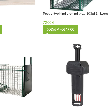
Past z dvojnimi drsnimi vrati 103x31x31cm
72,00
€
DODAJ V KOŠARICO