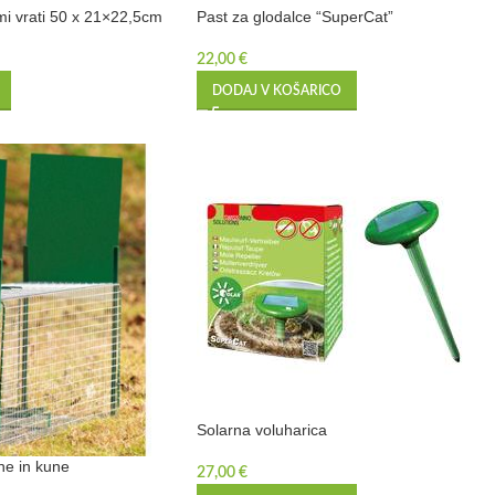
mi vrati 50 x 21×22,5cm
Past za glodalce “SuperCat”
22,00
€
DODAJ V KOŠARICO
Solarna voluharica
ne in kune
27,00
€