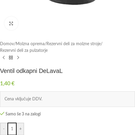
Click to enlarge
Domov
/
Molzna oprema
/
Rezervni deli za molzne stroje
/
Rezervni deli za pulzatorje
Ventil odkapni DeLavaL
1,40
€
Cena vključuje DDV.
Samo še 3 na zalogi
-
+