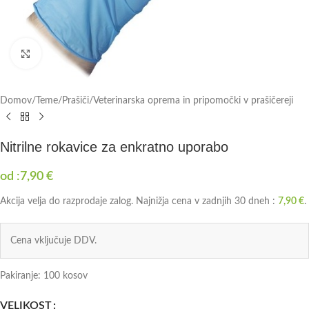
Click to enlarge
Domov
/
Teme
/
Prašiči
/
Veterinarska oprema in pripomočki v prašičereji
Nitrilne rokavice za enkratno uporabo
od :
7,90
€
Akcija velja do razprodaje zalog. Najnižja cena v zadnjih 30 dneh :
7,90
€
.
Cena vključuje DDV.
Pakiranje: 100 kosov
VELIKOST