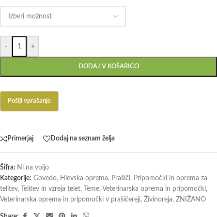
-
+
DODAJ V KOŠARICO
Primerjaj
Dodaj na seznam želja
Šifra:
Ni na voljo
Kategorije:
Govedo
,
Hlevska oprema
,
Prašiči
,
Pripomočki in oprema za
telitev
,
Telitev in vzreja telet
,
Teme
,
Veterinarska oprema in pripomočki
,
Veterinarska oprema in pripomočki v prašičereji
,
Živinoreja
,
ZNIŽANO
Share: