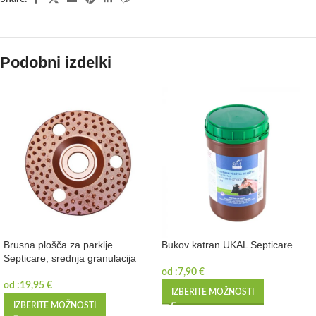
Podobni izdelki
Brusna plošča za parklje
Bukov katran UKAL Septicare
Septicare, srednja granulacija
od :
7,90
€
od :
19,95
€
IZBERITE MOŽNOSTI
IZBERITE MOŽNOSTI