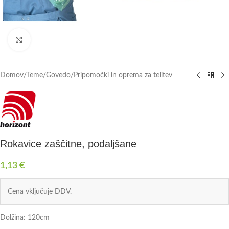
Click to enlarge
Domov
/
Teme
/
Govedo
/
Pripomočki in oprema za telitev
Rokavice zaščitne, podaljšane
1,13
€
Cena vključuje DDV.
Dolžina: 120cm