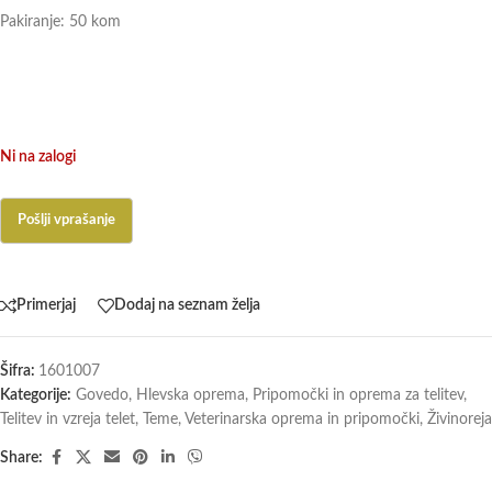
Pakiranje: 50 kom
Ni na zalogi
Primerjaj
Dodaj na seznam želja
Šifra:
1601007
Kategorije:
Govedo
,
Hlevska oprema
,
Pripomočki in oprema za telitev
,
Telitev in vzreja telet
,
Teme
,
Veterinarska oprema in pripomočki
,
Živinoreja
Share: