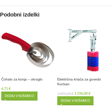
Podobni izdelki
Čohalo za konja – okroglo
Električna krtača za govedo
Kurtsan
4,71
€
1.196,00
€
1.495,00
€
DODAJ V KOŠARICO
DODAJ V KOŠARICO