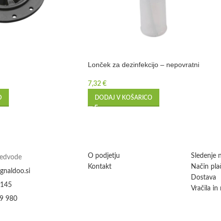
Lonček za dezinfekcijo – nepovratni
7,32
€
O
DODAJ V KOŠARICO
O podjetju
Sledenje n
Medvode
Kontakt
Način plač
gnaldoo.si
Dostava
 145
Vračila in
9 980