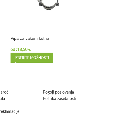
Pipa za vakum kotna
Predpasniki
od :
18,50
€
od :
9,64
€
IZBERITE MOŽNOSTI
IZBERITE MOŽN
aročil
Pogoji poslovanja
ila
Politika zasebnosti
 reklamacije