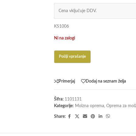
Cena vključuje DDV.
KS1006
Ni na zalogi
Primerjaj
Dodaj na seznam želja
Šifra:
1101131
Kategorije:
Molzna oprema
,
Oprema za mol
Share: