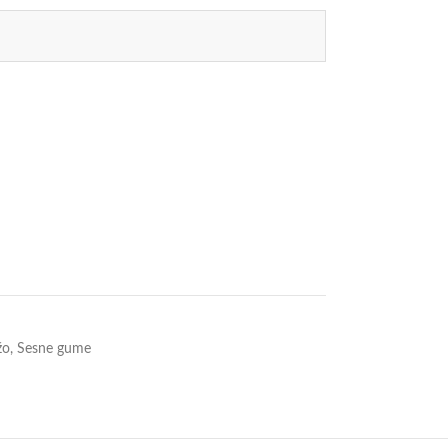
žo
,
Sesne gume