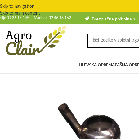
Skip to navigation
Skip to main content
bilje
01 36 15 145
Maribor
02 46 18 162
Brezplačna poštnina > 
HLEVSKA OPREMA
PAŠNA OPR