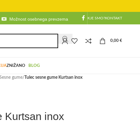
KJE SMO?
KONTAKT
Možnost osebnega prevzema
0,00
€
IJA
ZNIŽANO
BLOG
Sesne gume
/
Tulec sesne gume Kurtsan inox
 Kurtsan inox