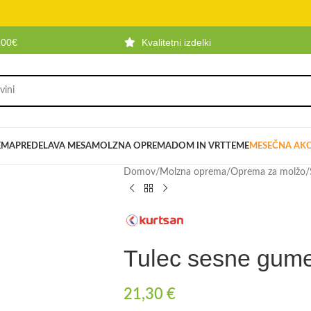
100€
Kvalitetni izdelki
EMA
PREDELAVA MESA
MOLZNA OPREMA
DOM IN VRT
TEME
MESEČNA AKC
Domov
/
Molzna oprema
/
Oprema za molžo
/
Tulec sesne gume
21,30
€