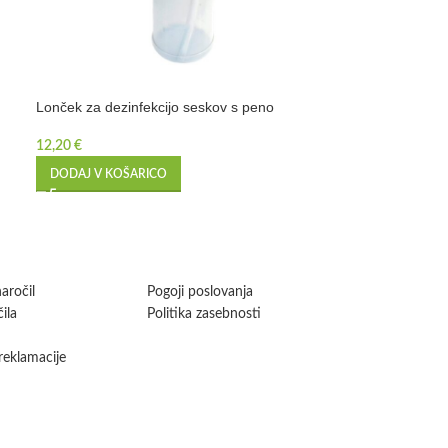
Lonček za dezinfekcijo seskov s peno
Membrana nepov
12,20
€
3,20
€
DODAJ V KOŠARICO
PREBERI VEČ
aročil
Pogoji poslovanja
ila
Politika zasebnosti
 reklamacije