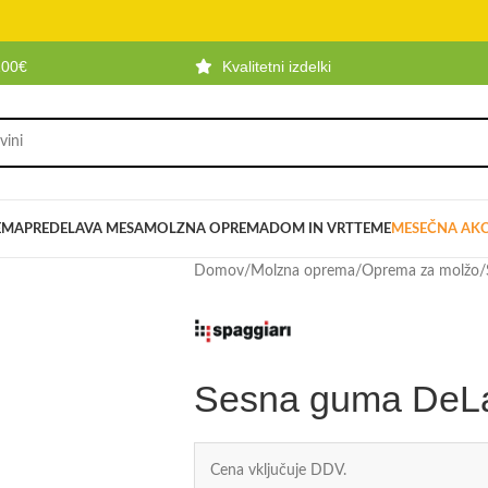
100€
Kvalitetni izdelki
EMA
PREDELAVA MESA
MOLZNA OPREMA
DOM IN VRT
TEME
MESEČNA AKC
Domov
/
Molzna oprema
/
Oprema za molžo
/
Sesna guma DeL
Cena vključuje DDV.