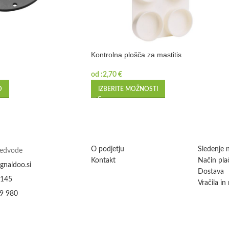
Kontrolna plošča za mastitis
od :
2,70
€
O
IZBERITE MOŽNOSTI
O podjetju
Sledenje n
Medvode
Kontakt
Način plač
gnaldoo.si
Dostava
 145
Vračila in
9 980