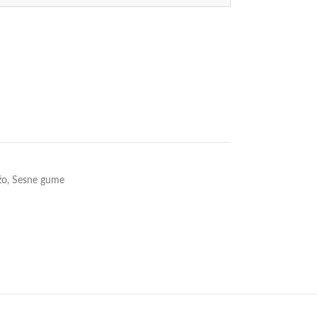
žo
,
Sesne gume