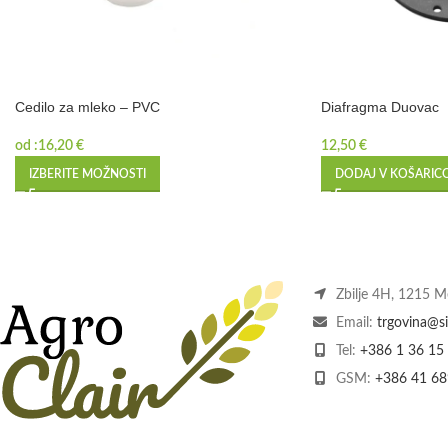
Cedilo za mleko – PVC
Diafragma Duovac
od :
16,20
€
12,50
€
IZBERITE MOŽNOSTI
DODAJ V KOŠARIC
Zbilje 4H, 1215 
Email:
trgovina@si
Tel:
+386 1 36 15
GSM:
+386 41 68