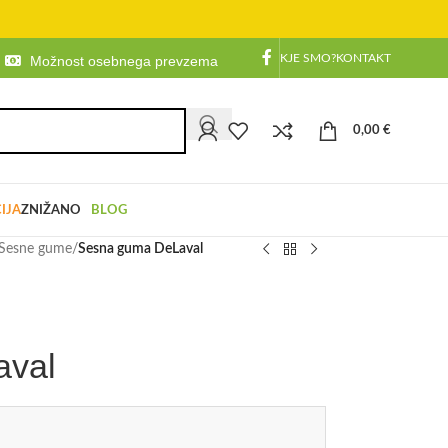
KJE SMO?
KONTAKT
Možnost osebnega prevzema
0,00
€
IJA
ZNIŽANO
BLOG
Sesne gume
/
Sesna guma DeLaval
aval