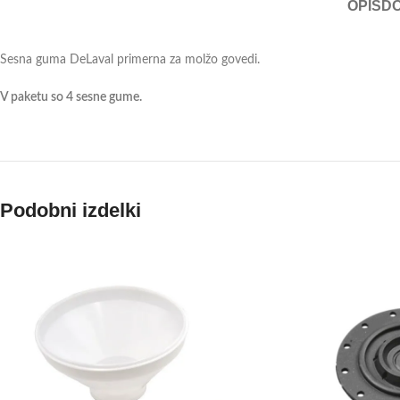
OPIS
D
Sesna guma DeLaval primerna za molžo govedi.
V paketu so 4 sesne gume.
Podobni izdelki