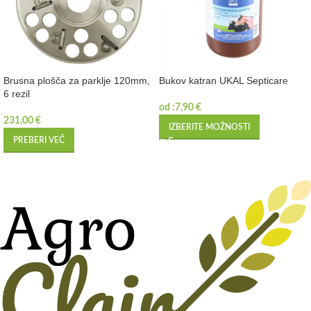
Brusna plošča za parklje 120mm,
Bukov katran UKAL Septicare
6 rezil
od :
7,90
€
231,00
€
IZBERITE MOŽNOSTI
PREBERI VEČ