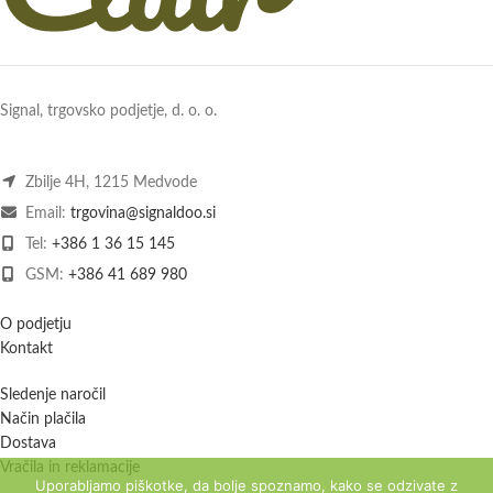
Signal, trgovsko podjetje, d. o. o.
Zbilje 4H, 1215 Medvode
Email:
trgovina@signaldoo.si
Tel:
+386 1 36 15 145
GSM:
+386 41 689 980
O podjetju
Kontakt
Sledenje naročil
Način plačila
Dostava
Vračila in reklamacije
Uporabljamo piškotke, da bolje spoznamo, kako se odzivate z