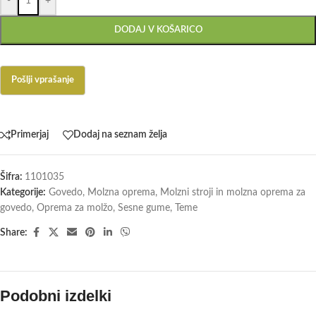
-
+
DODAJ V KOŠARICO
Primerjaj
Dodaj na seznam želja
Šifra:
1101035
Kategorije:
Govedo
,
Molzna oprema
,
Molzni stroji in molzna oprema za
govedo
,
Oprema za molžo
,
Sesne gume
,
Teme
Share:
Podobni izdelki