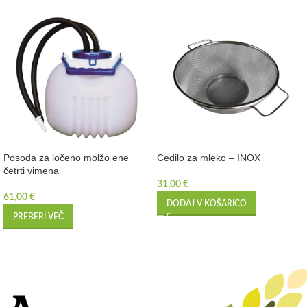
Posoda za ločeno molžo ene
Cedilo za mleko – INOX
četrti vimena
31,00
€
61,00
€
DODAJ V KOŠARICO
PREBERI VEČ