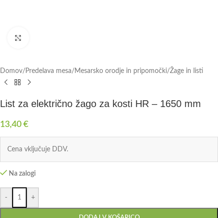
Click to enlarge
Domov
/
Predelava mesa
/
Mesarsko orodje in pripomočki
/
Žage in listi
List za električno žago za kosti HR – 1650 mm
13,40
€
Cena vključuje DDV.
Na zalogi
-
+
DODAJ V KOŠARICO