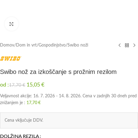
Click to enlarge
Domov
/
Dom in vrt
/
Gospodinjstvo
/
Swibo noži
Swibo nož za izkoščanje s prožnim rezilom
od :
15,05
€
17,70
€
Veljavnost akcije: 16. 7. 2026 - 14. 8. 2026. Cena v zadnjih 30 dneh pred
znižanjem je :
17,70
€
Cena vključuje DDV.
DOLŽINA REZILA