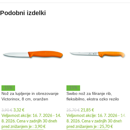
Podobni izdelki
15%
15%
Nož za lupljenje in obrezovanje
Swibo nož za filiranje rib,
Victorinox, 8 cm, oranžen
fleksibilno, ekstra ozko rezilo
3,32
€
21,85
€
3,90
€
25,70
€
Veljavnost akcije: 16. 7. 2026 - 14.
Veljavnost akcije: 16. 7. 2026 - 14.
8. 2026. Cena v zadnjih 30 dneh
8. 2026. Cena v zadnjih 30 dneh
pred znižanjem je :
3,90
€
pred znižanjem je :
25,70
€