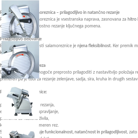
Polavtomatska salamoreznica – prilagodljivo in natančno rezanje
Polavtomatska salamoreznica je vsestranska naprava, zasnovana za
hitro 
obratih
, kjer je kakovostno rezanje ključnega pomena.
Prilagodljivo delovanje
Ena največjih prednosti salamoreznice je
njena fleksibilnost
. Ker premik m
kakovost reza
.
Nastavljiva debelina reza
Debelino rezanja je mogoče preprosto prilagoditi z nastavitvijo položaja r
primeren pa je tudi za rezanje zelenjave, sadja, sira, kruha in drugih sestav
Prednosti salamoreznice:
prilagodljiva debelina rezanja,
enostavno in varno upravljanje,
primerno za različna živila,
kakovosten in enakomeren rez.
Salamoreznica združuje funkcionalnost, natančnost in prilagodljivost
, zato