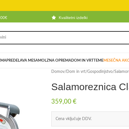
100€
Kvalitetni izdelki
EMA
PREDELAVA MESA
MOLZNA OPREMA
DOM IN VRT
TEME
MESEČNA AKC
Domov
/
Dom in vrt
/
Gospodinjstvo
/
Salamor
Salamoreznica Cl
359,00
€
Cena vključuje DDV.