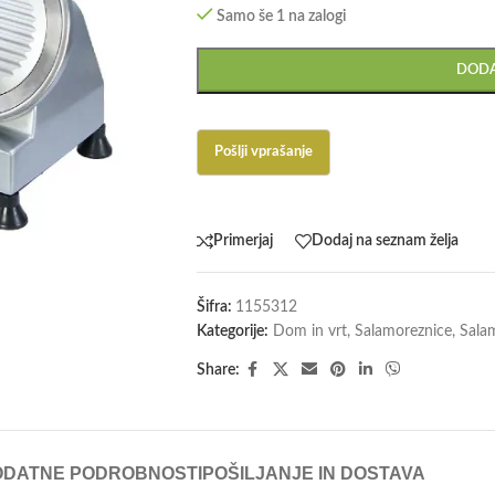
Samo še 1 na zalogi
DODA
Primerjaj
Dodaj na seznam želja
Šifra:
1155312
Kategorije:
Dom in vrt
,
Salamoreznice
,
Sala
Share:
ODATNE PODROBNOSTI
POŠILJANJE IN DOSTAVA