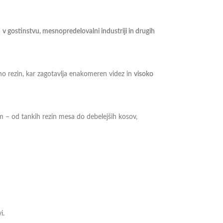
a
v gostinstvu, mesnopredelovalni industriji in drugih
no rezin, kar zagotavlja enakomeren videz in
visoko
bam – od tankih rezin mesa do debelejših kosov,
i.