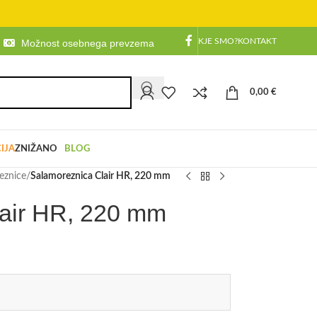
KJE SMO?
KONTAKT
Možnost osebnega prevzema
0,00
€
IJA
ZNIŽANO
BLOG
eznice
/
Salamoreznica Clair HR, 220 mm
air HR, 220 mm