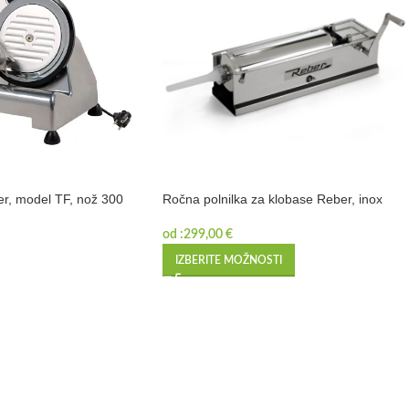
r, model TF, nož 300
Ročna polnilka za klobase Reber, inox
od :
299,00
€
IZBERITE MOŽNOSTI