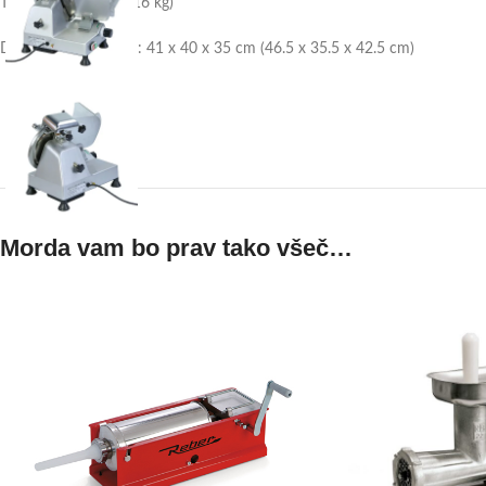
Teža (bruto): 14 kg (16 kg)
Dimenzija (pakiranje): 41 x 40 x 35 cm (46.5 x 35.5 x 42.5 cm)
Morda vam bo prav tako všeč…