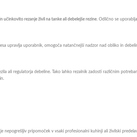
in učinkovito rezanje živil na tanke ali debelejše rezine
. Odlično se uporablj
esa upravlja uporabnik, omogoča natančnejši nadzor nad obliko in debeli
ezila ali regulatorja debeline. Tako lahko rezalnik zadosti različnim potre
in.
 je nepogrešljiv pripomoček v vsaki profesionalni kuhinji ali živilski predelav