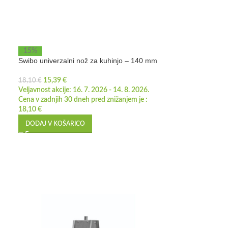
15%
Swibo univerzalni nož za kuhinjo – 140 mm
15,39
€
18,10
€
Veljavnost akcije: 16. 7. 2026 - 14. 8. 2026.
Cena v zadnjih 30 dneh pred znižanjem je :
18,10
€
DODAJ V KOŠARICO