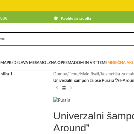
100€
Kvalitetni izdelki
EMA
PREDELAVA MESA
MOLZNA OPREMA
DOM IN VRT
TEME
MESEČNA AKC
Domov
/
Teme
/
Male živali
/
Kozmetika za male 
Univerzalni šampon za pse Puralia “All-Arou
Univerzalni šampo
Around”