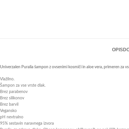
OPIS
D
Univerzalen Puralia šampon z ovsenimi kosmiči in aloe vera, primeren za vse
Vlažilno.
Šampon za vse vrste dlak.
Brez parabenov
Brez silikonov
Brez barvil
Vegansko
pH nevtralno
95% sestavin naravnega izvora