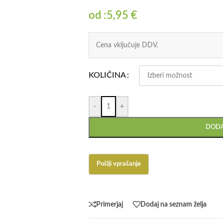
od :
5,95
€
Cena vključuje DDV.
KOLIČINA
-
+
DODA
Primerjaj
Dodaj na seznam želja