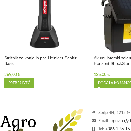
Strižnik za konje in pse Heiniger Saphir
Akumulatorski solarni
Basic
Horizont ShockStar
269,00
€
135,00
€
PREBERI VEČ
DODAJ V KOŠARIC
Zbilje 4H, 1215 
Email:
trgovina@si
Tel:
+386 1 36 15