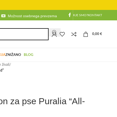
KJE SMO?
KONTAKT
Možnost osebnega prevzema
0,00
€
IJA
ZNIŽANO
BLOG
živali
/
nd”
n za pse Puralia “All-