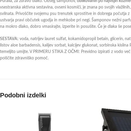
Puralia, za zdravo dlako. Obseg šamponov,
oblikovanih po najvišjih kozme
vsestranska aktivna sestavina, ovseni kosmiči, je znana po svojih vlažiln
svilnata. Privoščite svojemu psu trenutek sprostitve in dobrega počutja
ustvarja pravi občutek ugodja in mehkobe pri negi. Šamponov nežni parfu
na mokro dlako, dobro vmasirajte, izperite in posušite. Če je dlaka še po
SESTAVA:
voda, natrijev lauret sulfat, kokamidopropil betain, glicerin, nat
listov aloe barbadensis, kalijev sorbat, kalcijev glukonat, sorbinska kis
temeljito umijte. V PRIMERU STIKA Z OČMI: Previdno izpirati z vodo več mi
poiščite zdravniško pomoč.
Podobni izdelki