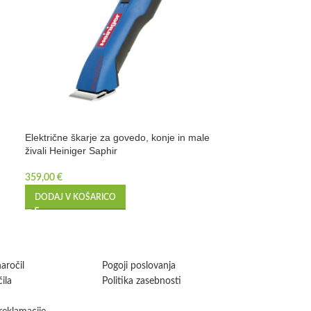
Električne škarje za govedo, konje in male
Napajalnik za za
živali Heiniger Saphir
5,69
€
359,00
€
DODAJ V KOŠA
DODAJ V KOŠARICO
aročil
Pogoji poslovanja
ila
Politika zasebnosti