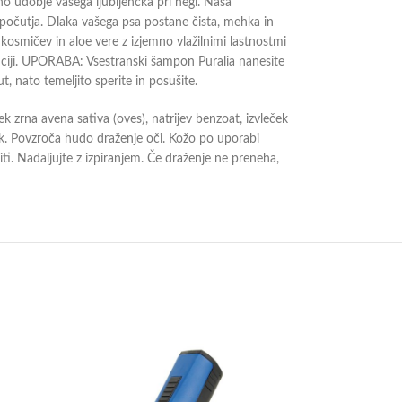
no udobje vašega ljubljenčka pri negi. Naša
a počutja. Dlaka vašega psa postane čista, mehka in
smičev in aloe vere z izjemno vlažilnimi lastnostmi
nciji. UPORABA: Vsestranski šampon Puralia nanesite
, nato temeljito sperite in posušite.
ček zrna avena sativa (oves), natrijev benzoat, izvleček
rok. Povzroča hudo draženje oči. Kožo po uporabi
ti. Nadaljujte z izpiranjem. Če draženje ne preneha,