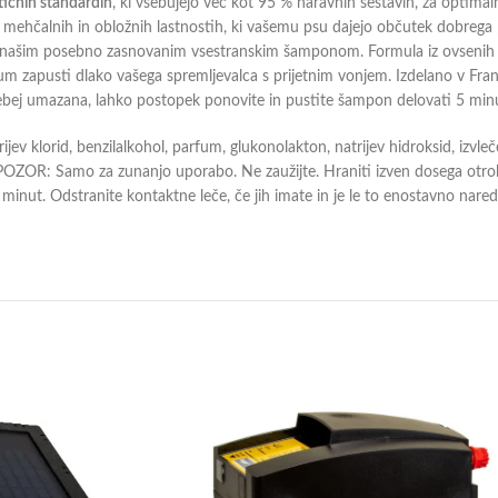
tičnih standardih
, ki vsebujejo več kot 95 % naravnih sestavin, za optimal
ih, mehčalnih in obložnih lastnostih, ki vašemu psu dajejo občutek dobreg
 z našim posebno zasnovanim vsestranskim šamponom. Formula iz ovsenih ko
m zapusti dlako vašega spremljevalca s prijetnim vonjem. Izdelano v Fra
sebej umazana, lahko postopek ponovite in pustite šampon delovati 5 minut
rijev klorid, benzilalkohol, parfum, glukonolakton, natrijev hidroksid, izvle
lina POZOR: Samo za zunanjo uporabo. Ne zaužijte. Hraniti izven dosega ot
nut. Odstranite kontaktne leče, če jih imate in je le to enostavno naredi