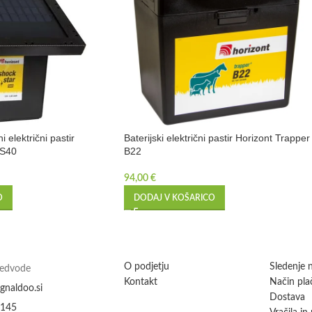
 električni pastir
Baterijski električni pastir Horizont Trapper
 S40
B22
94,00
€
O
DODAJ V KOŠARICO
O podjetju
Sledenje n
Medvode
Kontakt
Način plač
gnaldoo.si
Dostava
 145