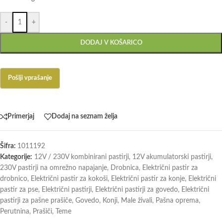
-
+
DODAJ V KOŠARICO
Primerjaj
Dodaj na seznam želja
Šifra:
1011192
Kategorije:
12V / 230V kombinirani pastirji
,
12V akumulatorski pastirji
,
230V pastirji na omrežno napajanje
,
Drobnica
,
Električni pastir za
drobnico
,
Električni pastir za kokoši
,
Električni pastir za konje
,
Električni
pastir za pse
,
Električni pastirji
,
Električni pastirji za govedo
,
Električni
pastirji za pašne prašiče
,
Govedo
,
Konji
,
Male živali
,
Pašna oprema
,
Perutnina
,
Prašiči
,
Teme