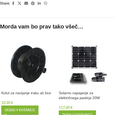
Share:
Morda vam bo prav tako všeč…
Kolut za navijanje traku ali žice
Solarno napajanje za
električnega pastirja 20W
10,30
€
117,00
€
DODAJ V KOŠARICO
DODAJ V KOŠARICO