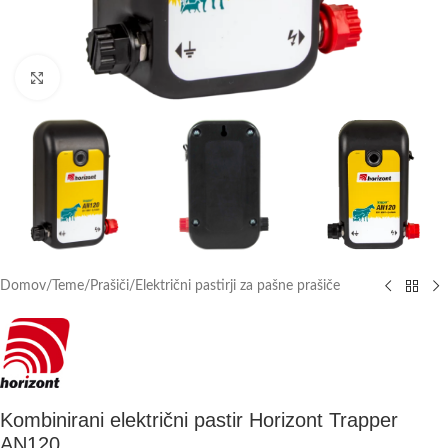
Click to enlarge
Domov
/
Teme
/
Prašiči
/
Električni pastirji za pašne prašiče
Kombinirani električni pastir Horizont Trapper
AN120