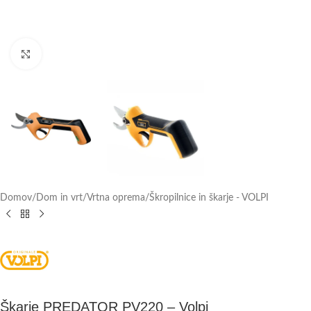
Click to enlarge
Domov
/
Dom in vrt
/
Vrtna oprema
/
Škropilnice in škarje - VOLPI
Škarje PREDATOR PV220 – Volpi