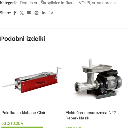
Kategorije:
Dom in vrt
,
Škropilnice in škarje - VOLPI
,
Vrtna oprema
Share:
Podobni izdelki
Polnilka za klobase Clair
Električna mesoreznica N22
Reber- klasik
od :
210,00
€