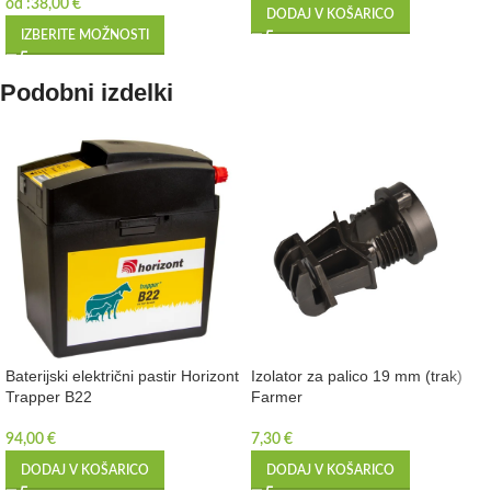
od :
38,00
€
DODAJ V KOŠARICO
IZBERITE MOŽNOSTI
Podobni izdelki
Baterijski električni pastir Horizont
Izolator za palico 19 mm (trak)
Trapper B22
Farmer
94,00
€
7,30
€
DODAJ V KOŠARICO
DODAJ V KOŠARICO