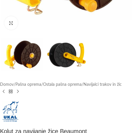
Click to enlarge
Domov
/
Pašna oprema
/
Ostala pašna oprema
/
Navijalci trakov in žic
Kolut za navijanje žice Beaumont