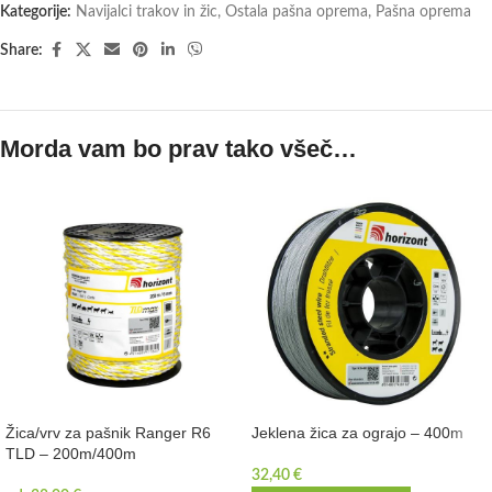
Kategorije:
Navijalci trakov in žic
,
Ostala pašna oprema
,
Pašna oprema
Share:
Morda vam bo prav tako všeč…
Žica/vrv za pašnik Ranger R6
Jeklena žica za ograjo – 400m
TLD – 200m/400m
32,40
€