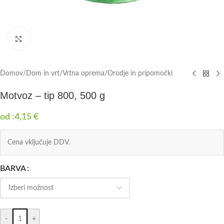
Click to enlarge
Domov
/
Dom in vrt
/
Vrtna oprema
/
Orodje in pripomočki
Motvoz – tip 800, 500 g
od :
4,15
€
Cena vključuje DDV.
BARVA
-
+