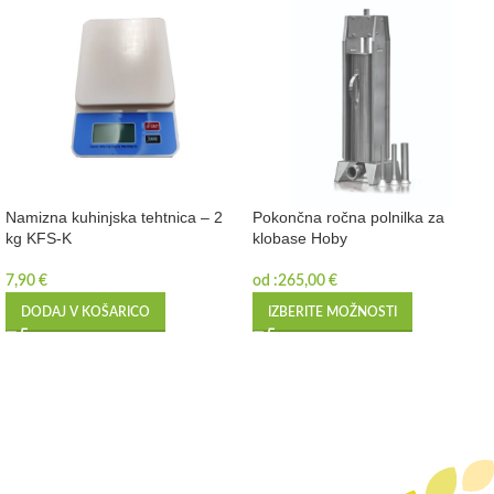
Namizna kuhinjska tehtnica – 2
Pokončna ročna polnilka za
kg KFS-K
klobase Hoby
7,90
€
od :
265,00
€
DODAJ V KOŠARICO
IZBERITE MOŽNOSTI