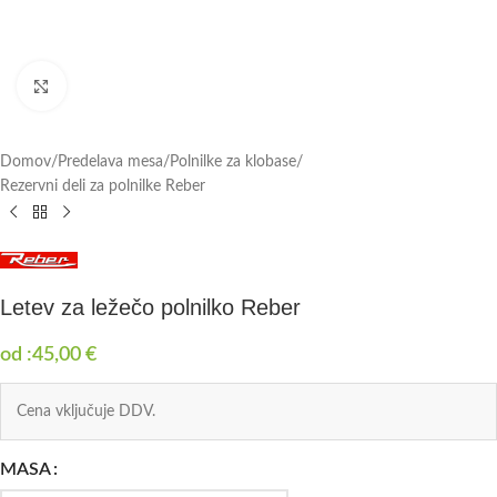
Click to enlarge
Domov
/
Predelava mesa
/
Polnilke za klobase
/
Rezervni deli za polnilke Reber
Letev za ležečo polnilko Reber
od :
45,00
€
Cena vključuje DDV.
MASA