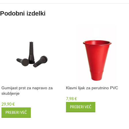
Podobni izdelki
Gumijast prst za napravo za
Klavni lijak za perutnino PVC
skubljenje
7,98
€
29,90
€
PREBERI VEČ
PREBERI VEČ