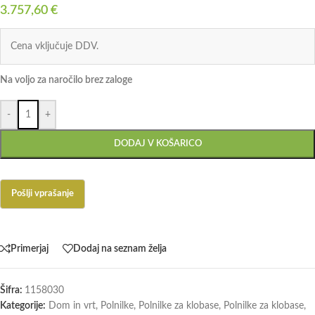
3.757,60
€
Cena vključuje DDV.
Na voljo za naročilo brez zaloge
-
+
DODAJ V KOŠARICO
Primerjaj
Dodaj na seznam želja
Šifra:
1158030
Kategorije:
Dom in vrt
,
Polnilke
,
Polnilke za klobase
,
Polnilke za klobase
,