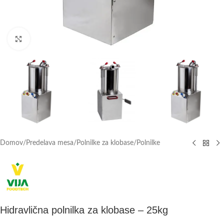
Click to enlarge
Domov
/
Predelava mesa
/
Polnilke za klobase
/
Polnilke
Hidravlična polnilka za klobase – 25kg