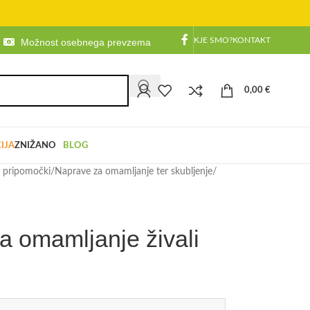
KJE SMO?
KONTAKT
Možnost osebnega prevzema
0,00
€
IJA
ZNIŽANO
BLOG
n pripomočki
/
Naprave za omamljanje ter skubljenje
/
za omamljanje živali