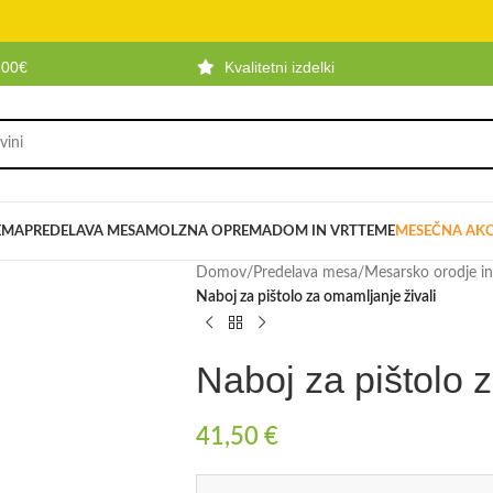
100€
Kvalitetni izdelki
EMA
PREDELAVA MESA
MOLZNA OPREMA
DOM IN VRT
TEME
MESEČNA AKC
Domov
/
Predelava mesa
/
Mesarsko orodje i
Naboj za pištolo za omamljanje živali
Naboj za pištolo 
41,50
€