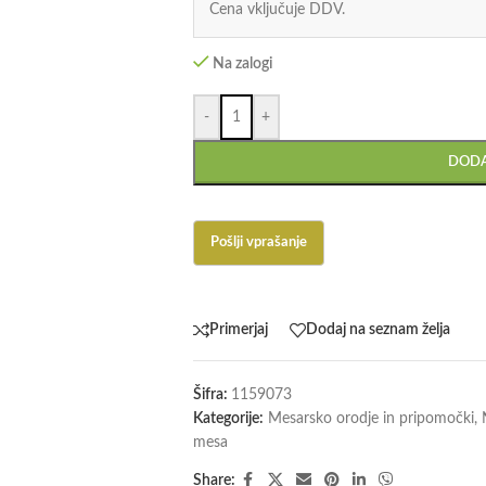
Cena vključuje DDV.
Na zalogi
-
+
DODA
Primerjaj
Dodaj na seznam želja
Šifra:
1159073
Kategorije:
Mesarsko orodje in pripomočki
,
mesa
Share: