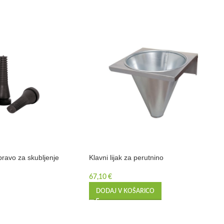
pravo za skubljenje
Klavni lijak za perutnino
67,10
€
DODAJ V KOŠARICO