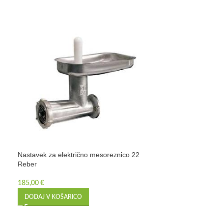
Nastavek za električno mesoreznico 22
15%
Reber
Nož za lupljenje 
8 cm, oranžen
185,00
€
3,32
€
3,90
€
DODAJ V KOŠARICO
Veljavnost akcije:
Cena v zadnjih 30