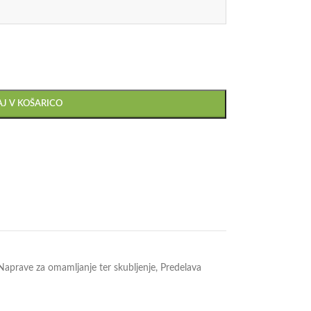
J V KOŠARICO
Naprave za omamljanje ter skubljenje
,
Predelava