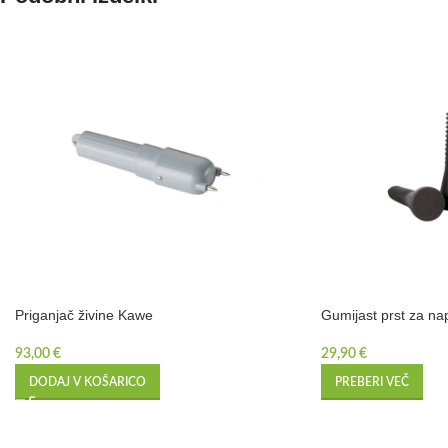
Priganjač živine Kawe
Gumijast prst za na
93,00
€
29,90
€
DODAJ V KOŠARICO
PREBERI VEČ