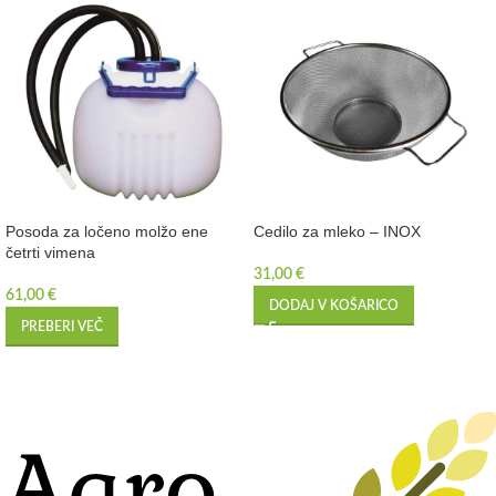
Posoda za ločeno molžo ene
Cedilo za mleko – INOX
četrti vimena
31,00
€
61,00
€
DODAJ V KOŠARICO
PREBERI VEČ