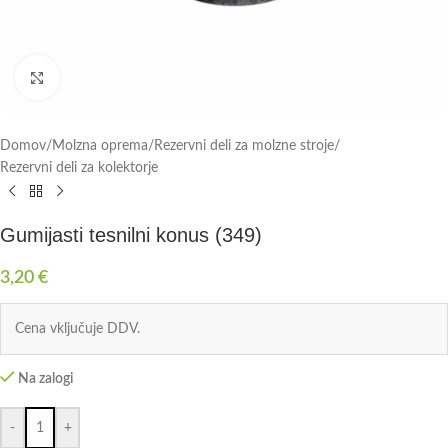
Click to enlarge
Domov
/
Molzna oprema
/
Rezervni deli za molzne stroje
/
Rezervni deli za kolektorje
Gumijasti tesnilni konus (349)
3,20
€
Cena vključuje DDV.
Na zalogi
-
+