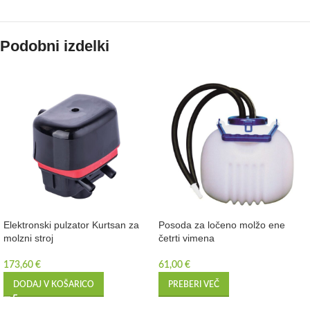
Podobni izdelki
Elektronski pulzator Kurtsan za
Posoda za ločeno molžo ene
molzni stroj
četrti vimena
173,60
€
61,00
€
DODAJ V KOŠARICO
PREBERI VEČ