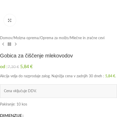
Click to enlarge
Domov
/
Molzna oprema
/
Oprema za molžo
/
Mlečne in zračne cevi
Gobica za čiščenje mlekovodov
od :
5,84
€
7,30
€
Akcija velja do razprodaje zalog. Najnižja cena v zadnjih 30 dneh :
5,84
€
.
Cena vključuje DDV.
Pakiranje: 10 kos
DIMENZIJE