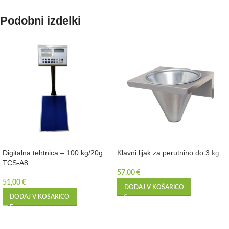
Podobni izdelki
Digitalna tehtnica – 100 kg/20g
Klavni lijak za perutnino do 3 kg
TCS-A8
57,00
€
51,00
€
DODAJ V KOŠARICO
DODAJ V KOŠARICO