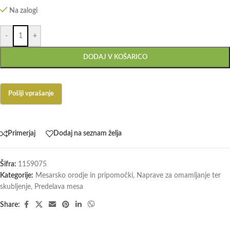
Na zalogi
-
+
DODAJ V KOŠARICO
Primerjaj
Dodaj na seznam želja
Šifra:
1159075
Kategorije:
Mesarsko orodje in pripomočki
,
Naprave za omamljanje ter
skubljenje
,
Predelava mesa
Share: