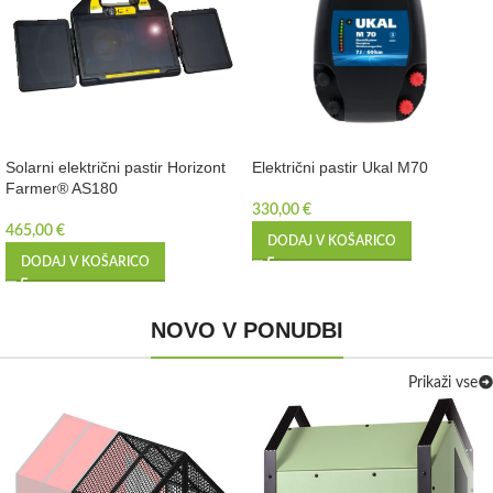
Solarni električni pastir Horizont
Električni pastir Ukal M70
Farmer® AS180
330,00
€
465,00
€
DODAJ V KOŠARICO
DODAJ V KOŠARICO
NOVO V PONUDBI
Prikaži vse