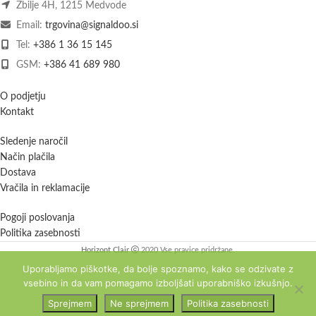
Zbilje 4H, 1215 Medvode
Email:
trgovina@signaldoo.si
Tel:
+386 1 36 15 145
GSM:
+386 41 689 980
O podjetju
Kontakt
Sledenje naročil
Način plačila
Dostava
Vračila in reklamacije
Pogoji poslovanja
Politika zasebnosti
Horizont Clair
2020 Vse pravice pridržane.
Uporabljamo piškotke, da bolje spoznamo, kako se odzivate z
vsebino in da vam pomagamo izboljšati uporabniško izkušnjo.
Sprejmem
Ne sprejmem
Politika zasebnosti