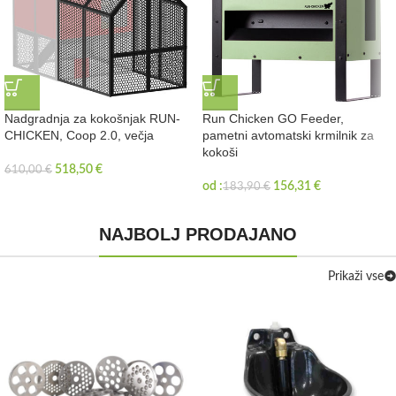
Nadgradnja za kokošnjak RUN-
Run Chicken GO Feeder,
CHICKEN, Coop 2.0, večja
pametni avtomatski krmilnik za
kokoši
518,50
€
610,00
€
od :
156,31
€
183,90
€
NAJBOLJ PRODAJANO
Prikaži vse