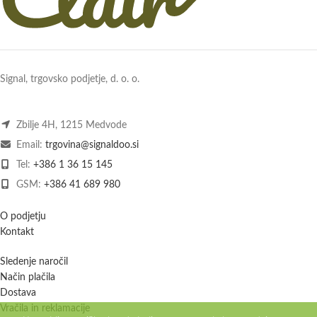
Signal, trgovsko podjetje, d. o. o.
Zbilje 4H, 1215 Medvode
Email:
trgovina@signaldoo.si
Tel:
+386 1 36 15 145
GSM:
+386 41 689 980
O podjetju
Kontakt
Sledenje naročil
Način plačila
Dostava
Vračila in reklamacije