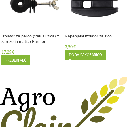
Izolator za palico (trak ali žica) z
Napenjalni izolator za žico
zarezo in matico Farmer
3,90
€
17,25
€
DODAJ V KOŠARICO
PREBERI VEČ