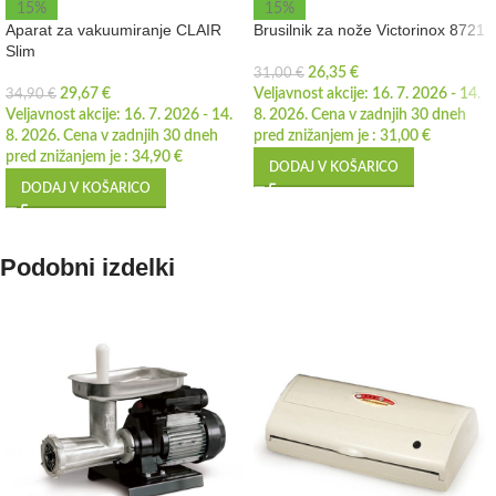
15%
15%
Aparat za vakuumiranje CLAIR
Brusilnik za nože Victorinox 8721
Slim
26,35
€
31,00
€
29,67
€
Veljavnost akcije: 16. 7. 2026 - 14.
34,90
€
Veljavnost akcije: 16. 7. 2026 - 14.
8. 2026. Cena v zadnjih 30 dneh
8. 2026. Cena v zadnjih 30 dneh
pred znižanjem je :
31,00
€
pred znižanjem je :
34,90
€
DODAJ V KOŠARICO
DODAJ V KOŠARICO
Podobni izdelki