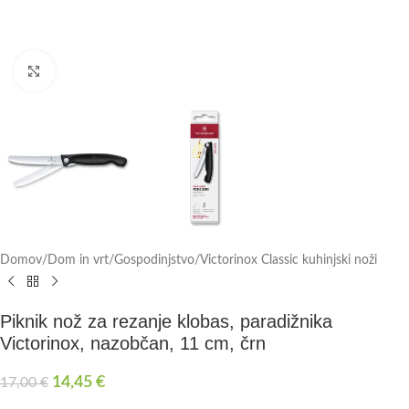
Click to enlarge
Domov
/
Dom in vrt
/
Gospodinjstvo
/
Victorinox Classic kuhinjski noži
Piknik nož za rezanje klobas, paradižnika
Victorinox, nazobčan, 11 cm, črn
14,45
€
17,00
€