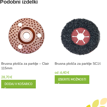
Podobni izdelki
Brusna plošča za parklje – Clair
Brusna plošča za parklje SC16
115mm
od :
6,40
€
28,70
€
IZBERITE MOŽNOSTI
DODAJ V KOŠARICO