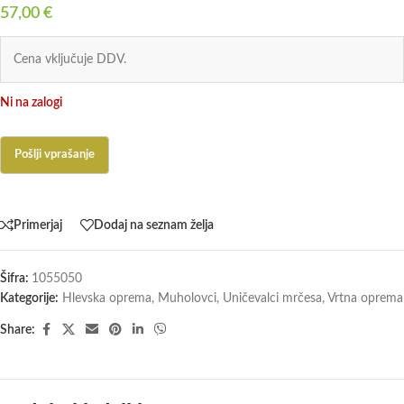
57,00
€
Cena vključuje DDV.
Ni na zalogi
Primerjaj
Dodaj na seznam želja
Šifra:
1055050
Kategorije:
Hlevska oprema
,
Muholovci
,
Uničevalci mrčesa
,
Vrtna oprema
Share: