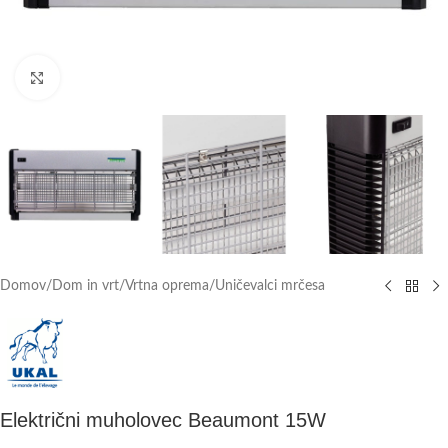
Click to enlarge
Domov
/
Dom in vrt
/
Vrtna oprema
/
Uničevalci mrčesa
Električni muholovec Beaumont 15W