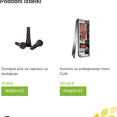
Podobni izdelki
Gumijast prst za napravo za
Komora za prekajevanje mesa
skubljenje
Cold
29,90
€
355,00
€
PREBERI VEČ
PREBERI VEČ