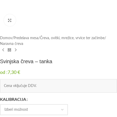
Click to enlarge
Domov
/
Predelava mesa
/
Čreva, ovitki, mrežice, vrvice ter začimbe
/
Naravna čreva
Svinjska čreva – tanka
od :
7,30
€
Cena vključuje DDV.
KALIBRACIJA