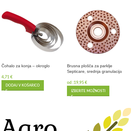
Čohalo za konja – okroglo
Brusna plošča za parklje
Septicare, srednja granulacija
4,71
€
od :
19,95
€
DODAJ V KOŠARICO
IZBERITE MOŽNOSTI