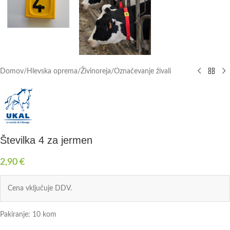
Domov
/
Hlevska oprema
/
Živinoreja
/
Označevanje živali
Številka 4 za jermen
2,90
€
Cena vključuje DDV.
Pakiranje: 10 kom