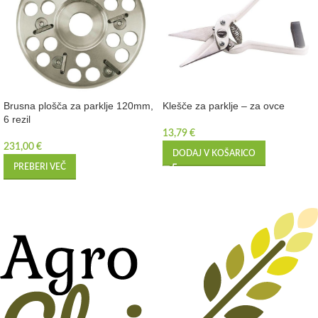
Brusna plošča za parklje 120mm,
Klešče za parklje – za ovce
6 rezil
13,79
€
231,00
€
DODAJ V KOŠARICO
PREBERI VEČ