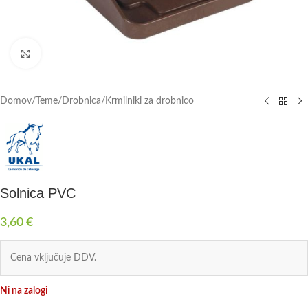
Click to enlarge
Domov
/
Teme
/
Drobnica
/
Krmilniki za drobnico
Solnica PVC
3,60
€
Cena vključuje DDV.
Ni na zalogi