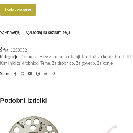
Primerjaj
Dodaj na seznam želja
Šifra:
1253052
Kategorije:
Drobnica
,
Hlevska oprema
,
Konji
,
Krmilnik za konje
,
Krmilniki
,
Krmilniki za drobnico
,
Teme
,
Za drobnico
,
Za govedo
,
Za konje
Share:
Podobni izdelki