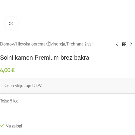
Click to enlarge
Domov
/
Hlevska oprema
/
Živinoreja
/
Prehrana živali
Solni kamen Premium brez bakra
6,00
€
Cena vključuje DDV.
Teža: 5 kg
Na zalogi