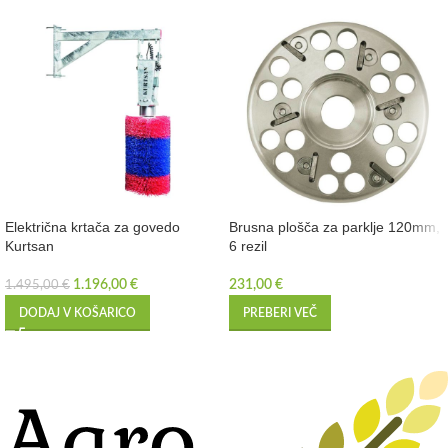
Električna krtača za govedo
Brusna plošča za parklje 120mm,
Kurtsan
6 rezil
1.196,00
€
231,00
€
1.495,00
€
DODAJ V KOŠARICO
PREBERI VEČ