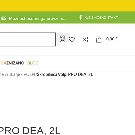
KJE SMO?
KONTAKT
Možnost osebnega prevzema
0,00
€
IJA
ZNIŽANO
BLOG
ce in škarje - VOLPI
/
Škropilnica Volpi PRO DEA, 2L
i PRO DEA, 2L