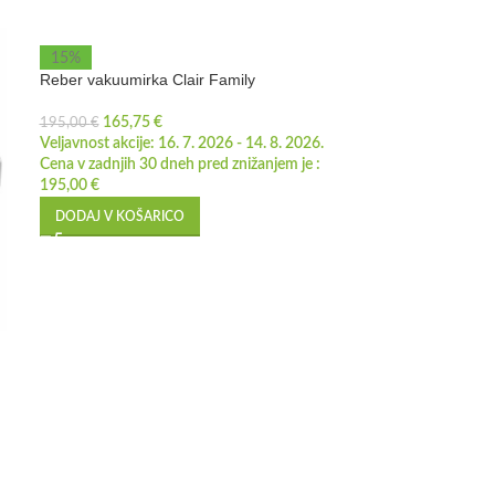
15%
Reber vakuumirka Clair Family
165,75
€
195,00
€
Veljavnost akcije: 16. 7. 2026 - 14. 8. 2026.
Cena v zadnjih 30 dneh pred znižanjem je :
195,00
€
DODAJ V KOŠARICO
15%
Strojček za vaku
565,25
665,00
€
Veljavnost akcije:
Cena v zadnjih 30
665,00
€