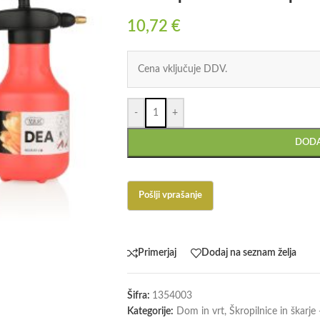
10,72
€
Cena vključuje DDV.
-
+
DODA
Primerjaj
Dodaj na seznam želja
Šifra:
1354003
Kategorije:
Dom in vrt
,
Škropilnice in škarje