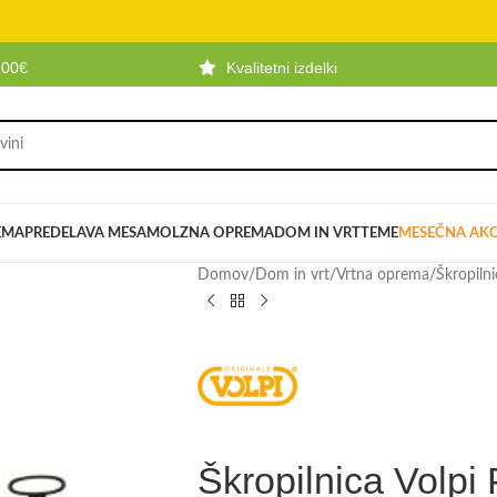
100€
Kvalitetni izdelki
EMA
PREDELAVA MESA
MOLZNA OPREMA
DOM IN VRT
TEME
MESEČNA AKC
Domov
/
Dom in vrt
/
Vrtna oprema
/
Škropilni
Škropilnica Volp