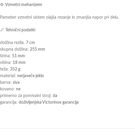
⚙️
Vzmetni mehanizem
Pameten vzmetni sistem olajša rezanje in zmanjša napor pri delu.
📏
Tehnični podatki
dolžina rezila:
7 cm
skupna dolžina:
255 mm
širina:
51 mm
višina:
18 mm
teža:
352 g
material:
nerjaveče jeklo
barva:
siva
kovano:
ne
primerno za pomivalni stroj:
da
garancija:
doživljenjska Victorinox garancija