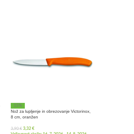
o
Nož za mesorezn
15%
Nož za lupljenje in obrezovanje Victorinox,
8 cm, oranžen
5,20
€
DODAJ V KOŠA
3,32
€
3,90
€