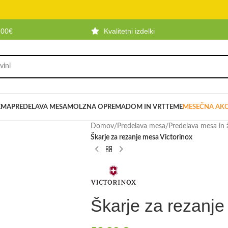
100€
Kvalitetni izdelki
EMA
PREDELAVA MESA
MOLZNA OPREMA
DOM IN VRT
TEME
MESEČNA AKC
Domov
/
Predelava mesa
/
Predelava mesa in ž
Škarje za rezanje mesa Victorinox
Škarje za rezanje