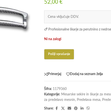
52,00
€
Cena vključuje DDV.
🍗 Profesionalne škarje za perutnino z nedrs
Ni na zalogi
Primerjaj
Dodaj na seznam želja
Šifra:
1179360
Kategorije:
Mesarske sekire in škarje za mes
za predelavo mesnin
,
Predelava mesa
,
Predel
Share: