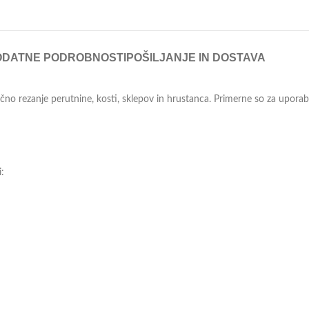
ODATNE PODROBNOSTI
POŠILJANJE IN DOSTAVA
no rezanje perutnine, kosti, sklepov in hrustanca. Primerne so za uporab
: