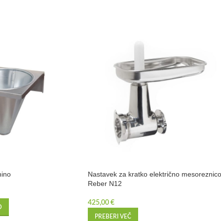
nino
Nastavek za kratko električno mesoreznic
Reber N12
425,00
€
O
PREBERI VEČ