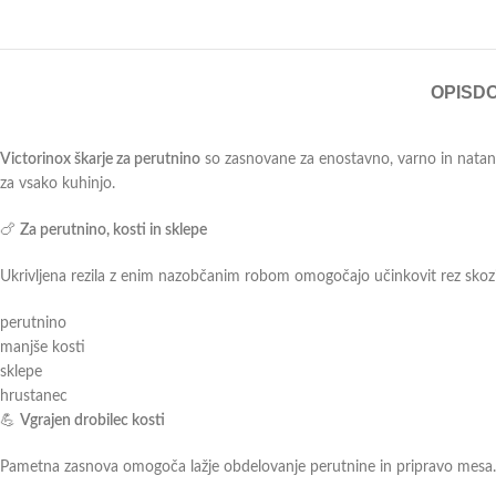
OPIS
D
Victorinox škarje za perutnino
so zasnovane za enostavno, varno in natanč
za vsako kuhinjo.
🍗
Za perutnino, kosti in sklepe
Ukrivljena rezila z enim nazobčanim robom omogočajo učinkovit rez skozi
perutnino
manjše kosti
sklepe
hrustanec
💪
Vgrajen drobilec kosti
Pametna zasnova omogoča lažje obdelovanje perutnine in pripravo mesa.