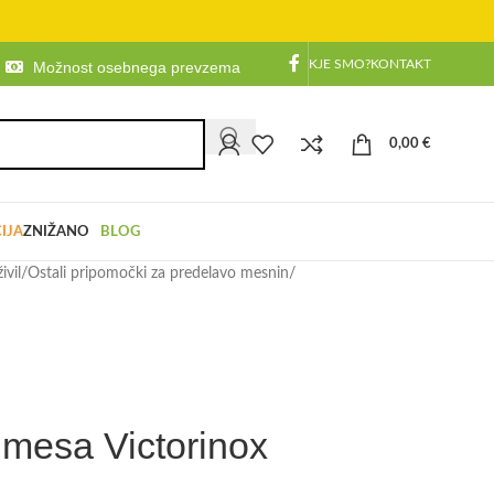
KJE SMO?
KONTAKT
Možnost osebnega prevzema
0,00
€
IJA
ZNIŽANO
BLOG
ivil
/
Ostali pripomočki za predelavo mesnin
/
 mesa Victorinox