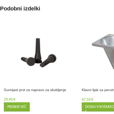
Podobni izdelki
Gumijast prst za napravo za skubljenje
Klavni lijak za perut
29,90
€
67,10
€
PREBERI VEČ
DODAJ V KOŠARIC