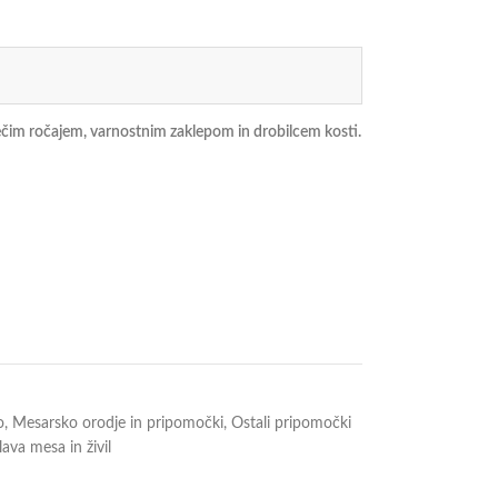
ečim ročajem, varnostnim zaklepom in drobilcem kosti.
o
,
Mesarsko orodje in pripomočki
,
Ostali pripomočki
ava mesa in živil