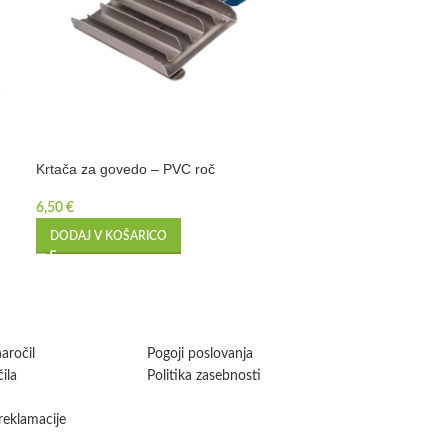
Krtača za govedo – PVC roč
Nož za parklje –
6,50
€
4,39
€
DODAJ V KOŠARICO
DODAJ V KOŠA
aročil
Pogoji poslovanja
ila
Politika zasebnosti
 reklamacije