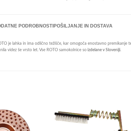
ODATNE PODROBNOSTI
POŠILJANJE IN DOSTAVA
TO je lahka in ima odlično težišče, kar omogoča enostavno premikanje te
ila videz še vrsto let. Vse ROTO samokolnice so
izdelane v Sloveniji
.