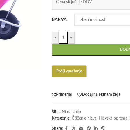
Cena vključuje DDV.
BARVA
-
+
DODA
Primerjaj
Dodaj na seznam želja
Šifra:
Ni na voljo
Kategorije:
Čiščenje hleva
,
Hlevska oprema
,
Share: