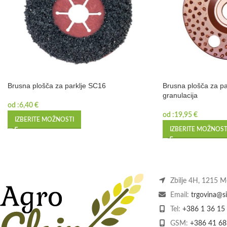
Brusna plošča za parklje SC16
Brusna plošča za par
granulacija
od :
6,40
€
od :
19,95
€
IZBERITE MOŽNOSTI
IZBERITE MOŽNOST
Zbilje 4H, 1215 
Email:
trgovina@si
Tel:
+386 1 36 15
GSM:
+386 41 68