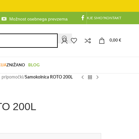
KJE SMO?
KONTAKT
Možnost osebnega prevzema
0,00
€
IJA
ZNIŽANO
BLOG
n pripomočki
/
Samokolnica ROTO 200L
TO 200L