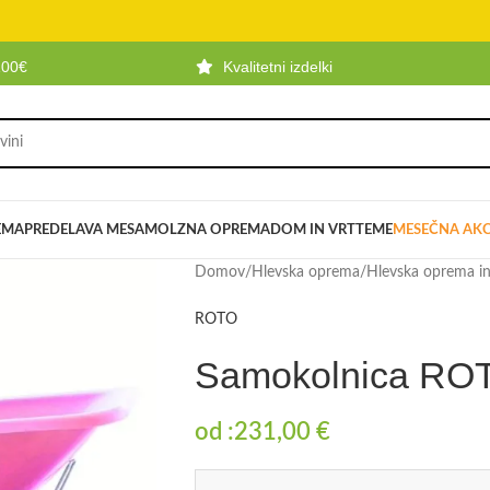
100€
Kvalitetni izdelki
EMA
PREDELAVA MESA
MOLZNA OPREMA
DOM IN VRT
TEME
MESEČNA AKC
Domov
/
Hlevska oprema
/
Hlevska oprema i
ROTO
Samokolnica RO
od :
231,00
€