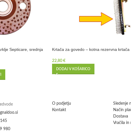
klje Septicare, srednja
Krtača za govedo – kotna rezervna krtača
22,80
€
DODAJ V KOŠARICO
I
O podjetju
Sledenje n
Medvode
Kontakt
Način plač
gnaldoo.si
Dostava
 145
Vračila in
9 980