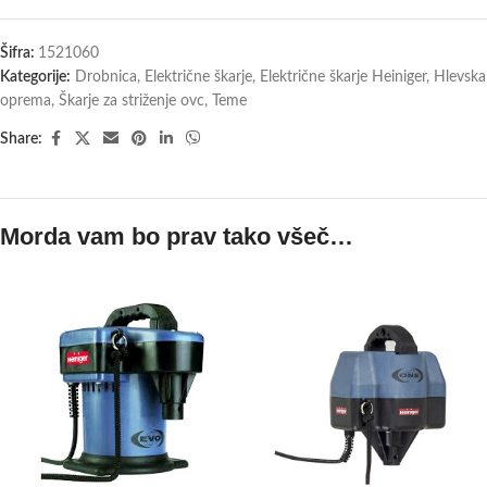
Šifra:
1521060
Kategorije:
Drobnica
,
Električne škarje
,
Električne škarje Heiniger
,
Hlevska
oprema
,
Škarje za striženje ovc
,
Teme
Share:
Morda vam bo prav tako všeč…