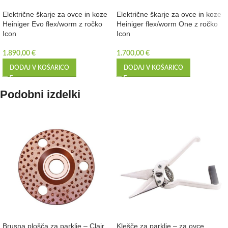
Električne škarje za ovce in koze
Električne škarje za ovce in koze
Heiniger Evo flex/worm z ročko
Heiniger flex/worm One z ročko
Icon
Icon
1.890,00
€
1.700,00
€
DODAJ V KOŠARICO
DODAJ V KOŠARICO
Podobni izdelki
Brusna plošča za parklje – Clair
Klešče za parklje – za ovce