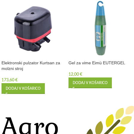
Elektronski pulzator Kurtsan za
Gel za vime Eimü EUTERGEL
molzni stroj
12,00
€
173,60
€
DODAJ V KOŠARICO
DODAJ V KOŠARICO