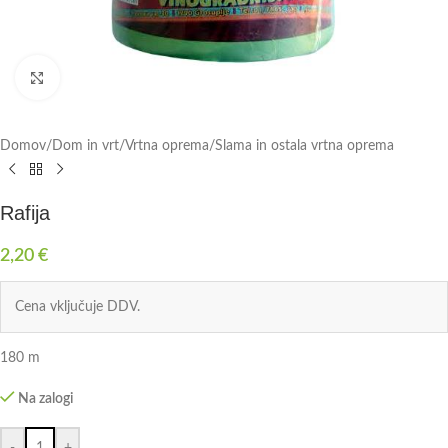
Click to enlarge
Domov
/
Dom in vrt
/
Vrtna oprema
/
Slama in ostala vrtna oprema
Rafija
2,20
€
Cena vključuje DDV.
180 m
Na zalogi