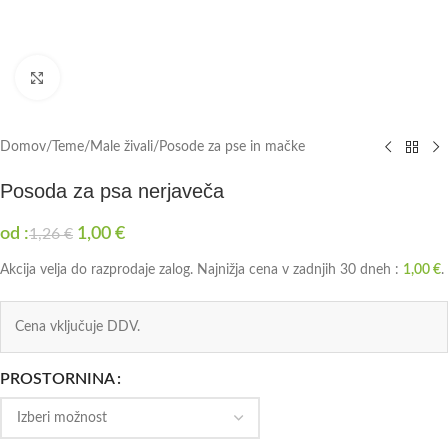
Click to enlarge
Domov
/
Teme
/
Male živali
/
Posode za pse in mačke
Posoda za psa nerjaveča
od :
1,00
€
1,26
€
Akcija velja do razprodaje zalog. Najnižja cena v zadnjih 30 dneh :
1,00
€
.
Cena vključuje DDV.
PROSTORNINA