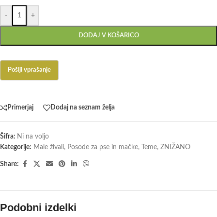
-
+
DODAJ V KOŠARICO
Primerjaj
Dodaj na seznam želja
Šifra:
Ni na voljo
Kategorije:
Male živali
,
Posode za pse in mačke
,
Teme
,
ZNIŽANO
Share:
Podobni izdelki