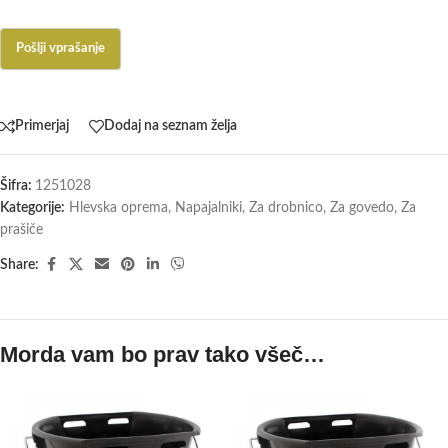
Primerjaj
Dodaj na seznam želja
Šifra:
1251028
Kategorije:
Hlevska oprema
,
Napajalniki
,
Za drobnico
,
Za govedo
,
Za
prašiče
Share:
Morda vam bo prav tako všeč…