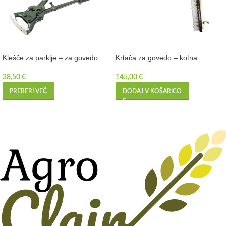
Klešče za parklje – za govedo
Krtača za govedo – kotna
38,50
€
145,00
€
PREBERI VEČ
DODAJ V KOŠARICO