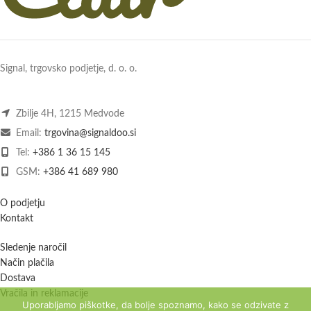
Signal, trgovsko podjetje, d. o. o.
Zbilje 4H, 1215 Medvode
Email:
trgovina@signaldoo.si
Tel:
+386 1 36 15 145
GSM:
+386 41 689 980
O podjetju
Kontakt
Sledenje naročil
Način plačila
Dostava
Vračila in reklamacije
Uporabljamo piškotke, da bolje spoznamo, kako se odzivate z